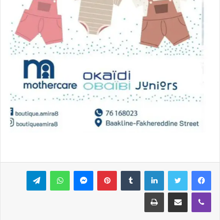
فيسبوك
تويتر
لينكدإن
بينتيريست
ماسنجر
واتساب
تيلقرام
ڤايبر
مشاركة عبر البريد
طباعة