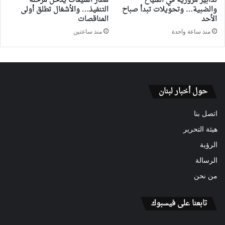
تدابير مرورية في الشياح
مطار القليعات يدخل مرحلة
والضبية… وتحويلات تبدأ صباح
التنفيذ… والأشغال تطلق أولى
الأحد
المناقصات
منذ ساعة واحدة
منذ ساعتين
حول أخبار لبنان
اتصل بنا
هيئة التحرير
الرؤية
الرسالة
من نحن
تابعنا على فيسبوك