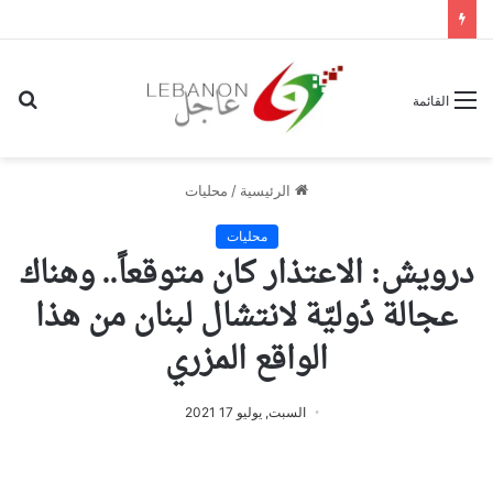
بح
القائمة
عن
الرئيسية
/
محليات
محليات
درويش: الاعتذار كان متوقعاً.. وهناك
عجالة دُوليّة لانتشال لبنان من هذا
الواقع المزري
السبت, يوليو 17 2021