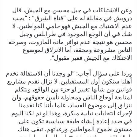
وعن الاشتباكات في جبل محسن مع الجيش، قال
درويش في مقابلة له على “قناة الشرق” : “يجب
عدم الاشتباك مع الجيش فهو حامي المواطنين. لا
شك في أن الوجع الموجود في طرابلس وجبل
محسن هو نتيجة عدم توافر مادة المازوت، وصرخة
الناس مشروعة ومحقة، أما الانزلاق لموضوع
الاحتكاك مع الجيش فغير مقبول”.
وردا على سؤال أجاب: “لو وجدنا أن الاستقالة تخدم
أهلنا سنكون أول المستقيلين. لا نزال نقدم مشاريع
قوانين من شأنها تغيير لو جزء من الواقع، ونتكلم
لمتابعة أوجاع الناس ومحاولة تأمين حقوقهم، ولن
ننزلق إلى موضوع الفساد، علما بأننا كنا تقدمنا
لإجراء انتخابات نيابية مبكرة، وهذا لو تم لكنا اليوم
في صدد إعادة إنشاء طبقة سياسية تكون على
مستوى طموح المواطنين ورغباتهم. تبقى هناك