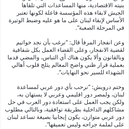
بنيته الاقتصادية، منها المساعدات التي تلقاها
الجيش لابقاء هذه المؤسسة فاعلة لكونها تعتبر
الأساس لإبقاء لبنان على ما هو عليه وضبط الوتيرة
في المرحلة الصعبة”.
وعن انفجار المرفأ قال: “نرغب بأن نجد خواتيم
لقضية الانفجار، وعلى القضاء العمل بكل شفافية
وبالقانون وألا يكون هناك أي التباس، والمضي قدما
بعملية قرار ظني واضح المعالم يثلج قلوب أهالي
الشهداء للسير نحو النهايات”.
وختم درويش: “نرحب بأي دور عربي لمساعدة
لبنان، ولمصر دور اقليمي وعربي لا يستهان به،
ولكن يجب العمل على استعادة دور العرب في حل
مشاكلهم الداخلية بطريقة توافقية، وبالتالي مطلوب
دور عربي متوازن، يكون إيجابيا بصيغة تساعد لبنان
على لملمة جراحه وليس تعميقها”.