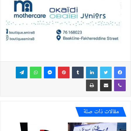
فيسبوك
تويتر
لينكدإن
بينتيريست
ماسنجر
واتساب
تيلقرام
ڤايبر
مشاركة عبر البريد
طباعة
مقالات ذات صلة