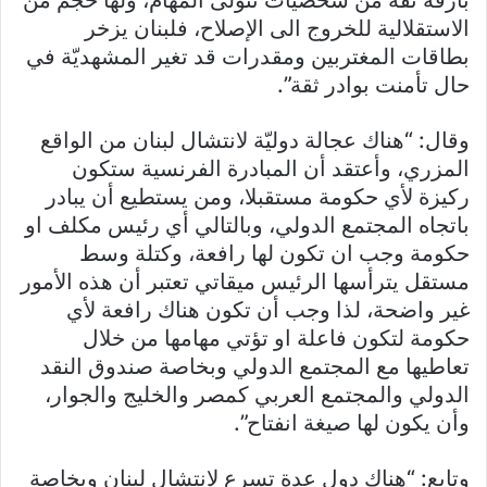
بارقة ثقة من شخصيات تتولى المهام، ولها حجم من
الاستقلالية للخروج الى الإصلاح، فلبنان يزخر
بطاقات المغتربين ومقدرات قد تغير المشهديّة في
حال تأمنت بوادر ثقة”.
وقال: “هناك عجالة دوليّة لانتشال لبنان من الواقع
المزري، وأعتقد أن المبادرة الفرنسية ستكون
ركيزة لأي حكومة مستقبلا، ومن يستطيع أن يبادر
باتجاه المجتمع الدولي، وبالتالي أي رئيس مكلف او
حكومة وجب ان تكون لها رافعة، وكتلة وسط
مستقل يترأسها الرئيس ميقاتي تعتبر أن هذه الأمور
غير واضحة، لذا وجب أن تكون هناك رافعة لأي
حكومة لتكون فاعلة او تؤتي مهامها من خلال
تعاطيها مع المجتمع الدولي وبخاصة صندوق النقد
الدولي والمجتمع العربي كمصر والخليج والجوار،
وأن يكون لها صيغة انفتاح”.
وتابع: “هناك دول عدة تسرع لانتشال لبنان وبخاصة