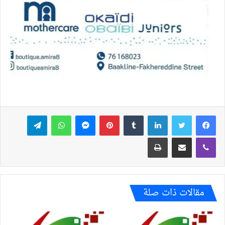
فيسبوك
تويتر
لينكدإن
بينتيريست
ماسنجر
واتساب
تيلقرام
ڤايبر
مشاركة عبر البريد
طباعة
مقالات ذات صلة