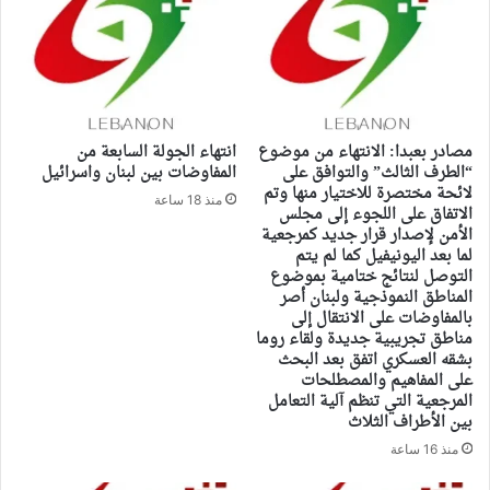
مصادر بعبدا: الانتهاء من موضوع
انتهاء الجولة السابعة من
“الطرف الثالث” والتوافق على
المفاوضات بين لبنان واسرائيل
لائحة مختصرة للاختيار منها وتم
منذ 18 ساعة
الاتفاق على اللجوء إلى مجلس
الأمن لإصدار قرار جديد كمرجعية
لما بعد اليونيفيل كما لم يتم
التوصل لنتائج ختامية بموضوع
المناطق النموذجية ولبنان أصر
بالمفاوضات على الانتقال إلى
مناطق تجريبية جديدة ولقاء روما
بشقه العسكري اتفق بعد البحث
على المفاهيم والمصطلحات
المرجعية التي تنظم آلية التعامل
بين الأطراف الثلاث
منذ 16 ساعة