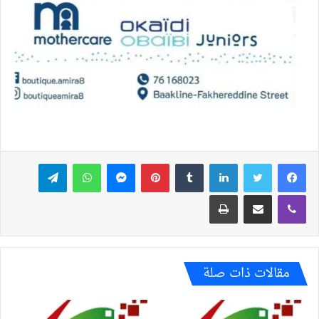
فيسبوك
تويتر
لينكدإن
بينتيريست
ماسنجر
واتساب
تيلقرام
ڤايبر
مشاركة عبر البريد
طباعة
مقالات ذات صلة