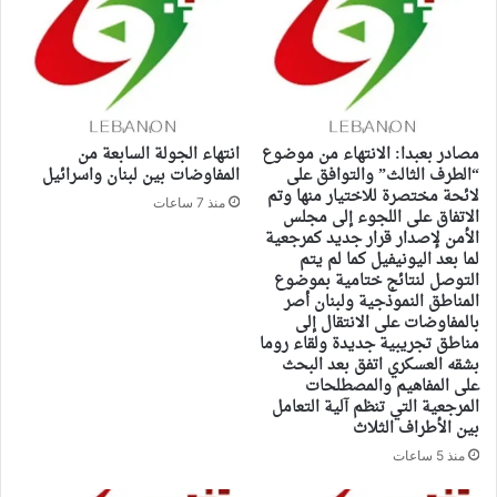
مصادر بعبدا: الانتهاء من موضوع
انتهاء الجولة السابعة من
“الطرف الثالث” والتوافق على
المفاوضات بين لبنان واسرائيل
لائحة مختصرة للاختيار منها وتم
منذ 7 ساعات
الاتفاق على اللجوء إلى مجلس
الأمن لإصدار قرار جديد كمرجعية
لما بعد اليونيفيل كما لم يتم
التوصل لنتائج ختامية بموضوع
المناطق النموذجية ولبنان أصر
بالمفاوضات على الانتقال إلى
مناطق تجريبية جديدة ولقاء روما
بشقه العسكري اتفق بعد البحث
على المفاهيم والمصطلحات
المرجعية التي تنظم آلية التعامل
بين الأطراف الثلاث
منذ 5 ساعات