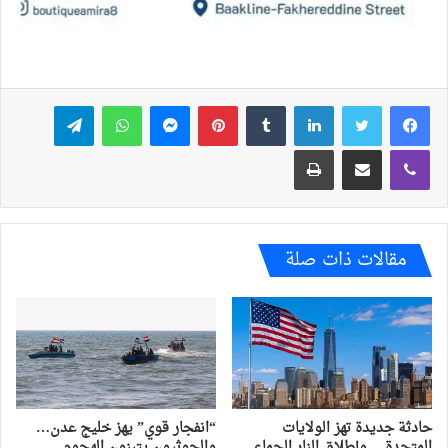
فيسبوك
تويتر
لينكدإن
بينتيريست
ماسنجر
واتساب
تيلقرام
ڤايبر
مشاركة عبر البريد
طباعة
مقالات ذات صلة
حادثة جديدة تهز الولايات
“انفجار قوي” يهز خليج عدن…
المتحدة… وإطلاق النار الجماعي
والحوثيون يتبنون الهجوم