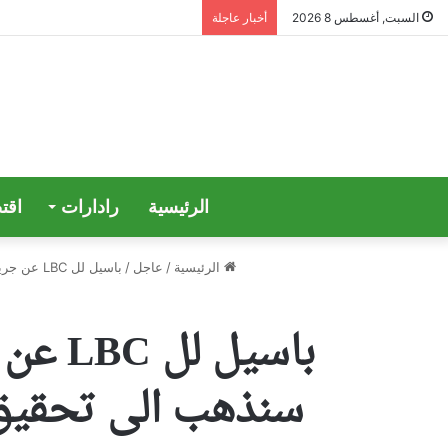
السبت, أغسطس 8 2026
أخبار عاجلة
الرئيسية
رادارات
اقت
الرئيسية
/
عاجل
/
باسيل لل LBC عن جريمة المرفأ: فرصة القضاء اثبات قدراته والا سنذهب الى تحقيق دولي مع انني لا احبّذ ذلك انطلاقا من قضية الشهيد رفيق الحريري
باسيل
سنذهب الى تحقيق د