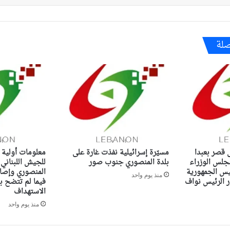
صلة
ى قصر بعبدا
مسيّرة إسرائيلية نفذت غارة على
معلومات أولية 
جلس الوزراء
بلدة المنصوري جنوب صور
للجيش اللبناني
ئيس الجمهورية
المنصوري وإصاب
منذ يوم واحد
الرئيس نواف
فيما لم تتضح ب
الاستهداف
منذ يوم واحد