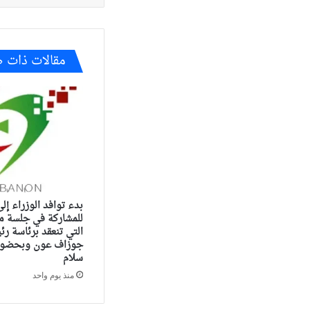
مقالات ذات 
بدء توافد الوزراء إل
للمشاركة في جلسة م
التي تنعقد برئاسة ر
جوزاف عون وبحضور 
سلام
منذ يوم واحد