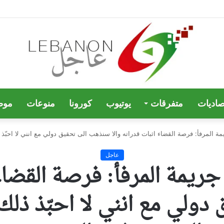
صاديات
متفرقات
يوتيوب
كورونا
منوعات
موض
عاجل
 لل LBC عن جريمة المرفأ: فرصة ال
ولي مع انني لا احبّذ ذلك