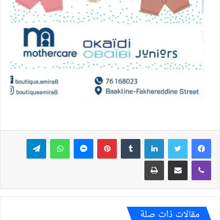
فيسبوك
تويتر
لينكدإن
بينتيريست
ماسنجر
واتساب
تيلقرام
ڤايبر
مشاركة عبر البريد
طباعة
مقالات ذات صلة