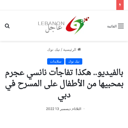
بح
القائمة
عن
الرئيسية
/
تيك توك
تيك توك
سلايدات
بالفيديو.. هكذا تفاجأت نانسي عجرم
بمحبيها من الأطفال على المسرح في
دبي
الثلاثاء, ديسمبر 13 2022