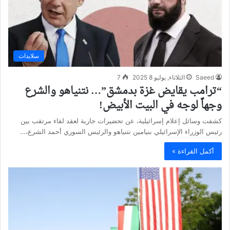
سلايدات
Saeed
الثلاثاء, يوليو 8 2025
7
“ترامب يقايض غزة بدمشق”… نتنياهو والشرع
وجهاً لوجه في البيت الأبيض!
كشفت وسائل إعلام إسرائيلية، عن تحضيرات جارية لعقد لقاء مرتقب بين
رئيس الوزراء الإسرائيلي بنيامين نتنياهو والرئيس السوري أحمد الشرع،…
أكمل القراءة »