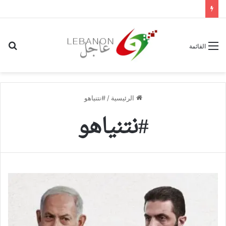
بح
القائمة
عن
الرئيسية
/
#نتنياهو
#نتنياهو