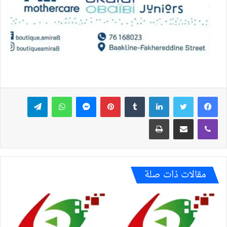
فيسبوك
تويتر
لينكدإن
بينتيريست
ماسنجر
واتساب
تيلقرام
ڤايبر
مشاركة عبر البريد
طباعة
مقالات ذات صلة