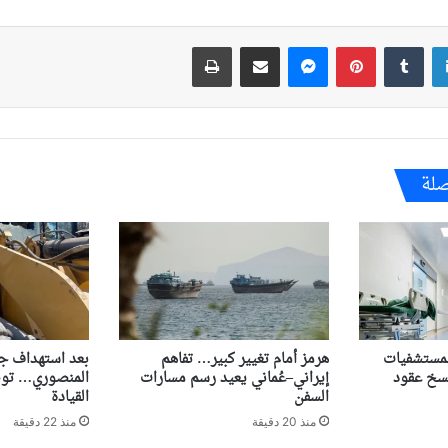
لينكدإن
بينتيريست
ماسنجر
مشاركة عبر البريد
طباعة
صلة
لمستشفيات
هرمز أمام تغيير كبير… تفاهم
بعد استهداف ج
فسخ عقود
إيراني–عُماني يعيد رسم مسارات
المنصوري… تو
السفن
القيادة
منذ 20 دقيقة
منذ 22 دقيقة