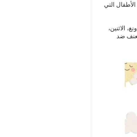
الأطفال التي
نغدونغ، الاثنين،
ن العنف ضد