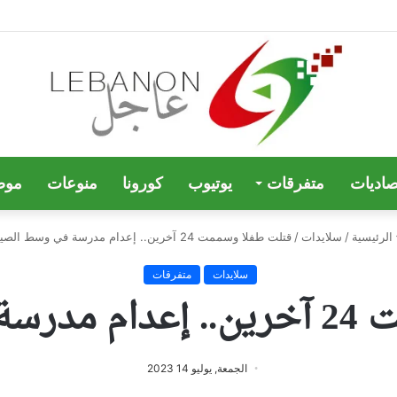
صاديات
متفرقات
يوتيوب
كورونا
منوعات
موض
الرئيسية
/
سلايدات
/
قتلت طفلا وسممت 24 آخرين.. إعدام مدرسة في وسط الصين
سلايدات
متفرقات
 الصين
الجمعة, يوليو 14 2023