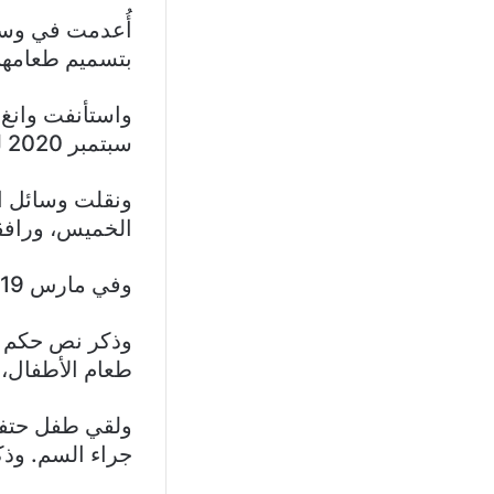
بتسميم طعامهم 
سبتمبر 2020 لكن دون جدوى.
ونقلت وسائل ال
الخميس، ورافقت
وفي مارس 2019، اشترت وانغ كمية من نترات الصوديوم بعد خلاف مع أحد زملائها.
وذكر نص حكم ال
طعام الأطفال، و
جراء السم. وذكرت وسائل الإعل