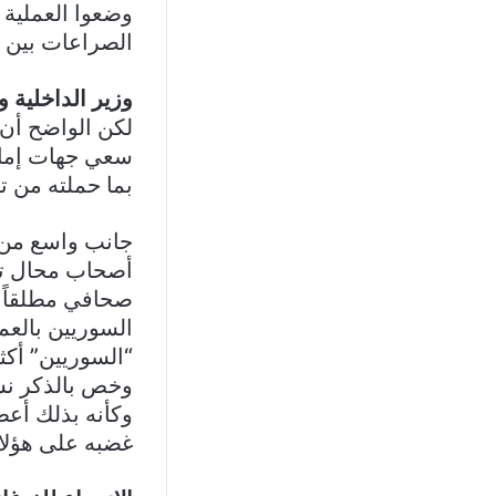
وضعوا العملية 
الصراعات بين 
وزير الداخلية 
لكن الواضح أن 
سعي جهات إما د
بما حملته من 
جانب واسع من ا
أصحاب محال تجا
صحافي مطلقاً عن
السوريين بالعم
“السوريين” أكث
وكأنه بذلك أع
غضبه على هؤلاء