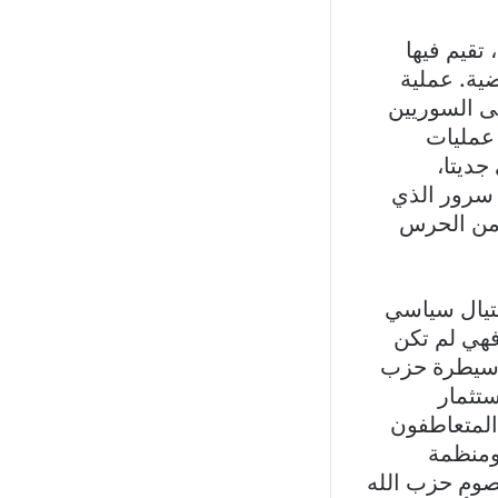
تقيم فيها
ضية. عملية
ى السوريين
 عمليات
ديتا،
 سرور الذي
 من الحرس
غتيال سياسي
فهي لم تكن
ا سيطرة حزب
ستثمار
المتعاطفون
ومنظمة
خصوم حزب الله