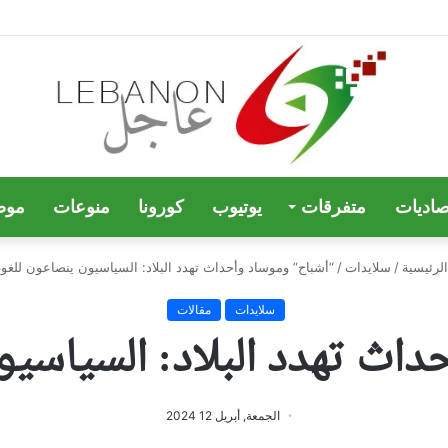
صاديات
متفرقات
يوتيوب
كورونا
منوعات
موض
لرئيسية
/
سلايدات
/
“أشباح” وموساد وأحداث تهدد البلاد: السياسيون ينصاعون للغوغ
سلايدات
مقالات
اث تهدد البلاد: السياسي
الجمعة, أبريل 12 2024