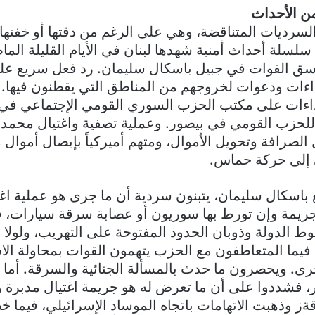
ن الأحداث
السرديات المتناقضة، وهي على الرغم من دقتها أو خفتها، 
 سلسلة أحداث أمنية شهدها لبنان في الأيام القليلة الما
 القوات في جبيل باسكال سليمان. رد فعل سريع عل
اءات ودعوات لخروجهم من المناطق التي يقطنون فيها.
داءات على مكتب الحزب السوري القومي الإجتماعي في ج
للحزب القومي في بيصور. وعملية تصفية واغتيال محمد
لصرافة وتحويل الأموال، ومتهم أميركياً بإيصال أموال
ي إلى حركة حماس.
باسكال سليمان، يتبنون سردية أن ما جرى هو عملية ا
جريمة وإن تورط بها سوريون أو عصابة سرقة سيارات، 
ط الدولة وذوبان الحدود المفتوحة على التهريب، ولول
. فيما المتعاطفون مع الحزب يتهمون القوات بمحاولة الا
ى. ويحصرون ما حدث بالمسألة الجنائية والسرقة. أما 
 فشددوا على أن ما تعرض له هو جريمة اغتيال مدبرة 
ز وذهبت الاتهامات باتجاه الموساد الإسرائيلي، فيما 