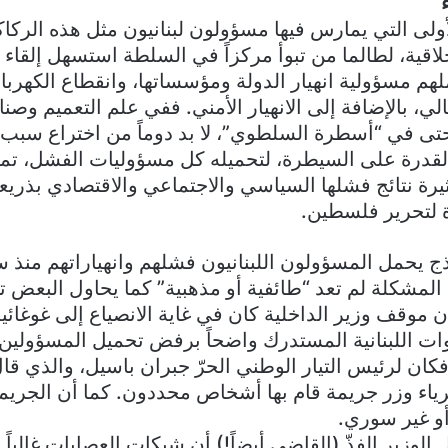
ولى التي يمارس فيها مسؤولون لبنانيون مثل هذه الركاك
خلاقية، لطالما من تبوأ مركزاً في السلطة استسهل إلقاء 
م مسؤولية انهيار الدولة ومؤسساتها، وانقطاع الكهرباء 
لي، بالإضافة إلى الانهيار الأمني. ففي علم التعميم وصنا
حتى في “أسطرة السلطوي”، لا بد دوماً من اختراع سبب
القدرة على السيطرة، لتحميله كل مسؤوليات الفشل، تما
يرة نتائج فشلها السياسي والاجتماعي والاقتصادي بذريع
لتحرير فلسطين.
ذج يحمل المسؤولون اللبنانيون فشلهم وانهياراتهم منذ س
 المشكلة لم تعد “طائفية أو مذهبية” كما يحاول البعض ت
أن موقف وزير الداخلية كان في غاية الانصياع إلى غوغائية
ت اللبنانية المستدرك واضحاً برفض تحميل المسؤولين 
كان لرئيس التيار الوطني الحرّ جبران باسيل، والذي قال
ياء وزر جريمة قام بها أشخاص محددون. كما أن الجريم
و غير سوري.
الوزير الفذّ (القاضي أيضاً!) أن شبكات العصابات غالباً م