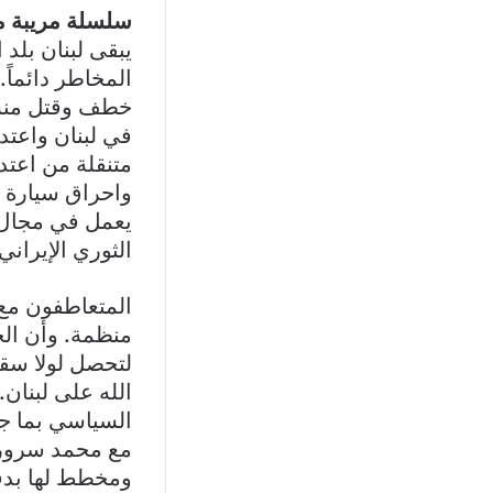
سلسلة مريبة م
يبقى لبنان بلد 
المخاطر دائماً.
خطف وقتل منسق
في لبنان واعتد
متنقلة من اعت
واحراق سيارة 
يعمل في مجال ا
الثوري الإيران
المتعاطفون مع 
منظمة. وأن ال
لتحصل لولا سقو
الله على لبنان
السياسي بما جر
مع محمد سرور،
ومخطط لها بدقة