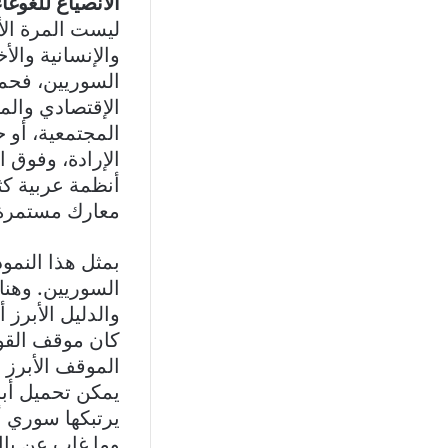
الانصياع للغوغاء
ليست المرة الأ
والإنسانية والأ
السوريين، فحمله
الإقتصادي والما
المجتمعية، أو 
الإرادة، وفوق 
أنظمة عربية كث
معارك مستمرة 
بمثل هذا النمو
السوريين. وهنا
والدليل الأبرز 
كان موقف القوا
الموقف الأبرز ف
يمكن تحميل أبر
يرتبكها سوري أ
وما غاب عن بال 