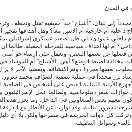
ع في المدن
 مجدداً إلى لبنان. “أشباح” جداً حقيقية تقتل وتخطف وت
 داخلية أم خارجية أم الاثنين معاً؟ وهل أهدافها تفجير 
م داخلي عمودي، في ظل تصعيد عسكري إسرائيلي يمكن
خل؟ أم لها أهداف سياسية للمرحلة المقبلة، طالما أن 
مكن فصلها عن بعضها البعض، وتعمل على إرساء جو أمني في
ت مختلفة لضبط الوضع؟ أهي “الأشباح” أم الموساد في
ليات بعضها معروف وتم اكتشافه، وبعضها الآخر لا يزال
ساد برز مجدداً في عملية تصفية الصرّاف محمد سرور. ف
جهزة الأمنية اللبنانية القبض على أشخاص في الضاحية ال
جوازات سفر ديبلوماسية. ولطالما عمل الإسرائيليون به
يكون معهم بعض المتعاونين في الداخل. وما يعزز هذه ال
تدرجت سرور لبنانية، وقد توارت عن الأنظار مع الفرقة ا
وتركت كل أدوات الجريمة في مسرحها ولكن بلا أي دليل
الماء وسوائل التنظيف.