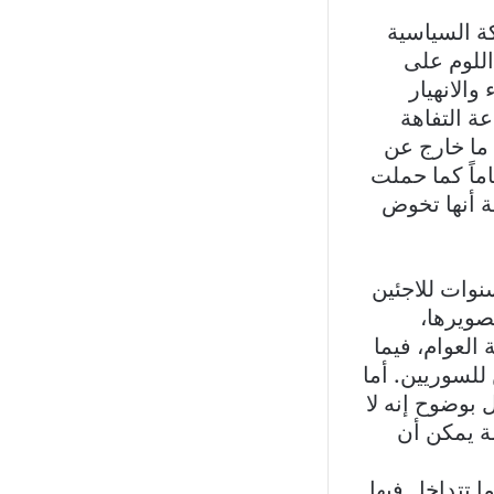
ة السياسية
اللوم على
والانهيار
عة التفاهة
 ما خارج عن
ماً كما حملت
ة أنها تخوض
نوات للاجئين
صويرها،
 العوام، فيما
للسوريين. أما
 بوضوح إنه لا
ة يمكن أن
ا تتداخل فيها