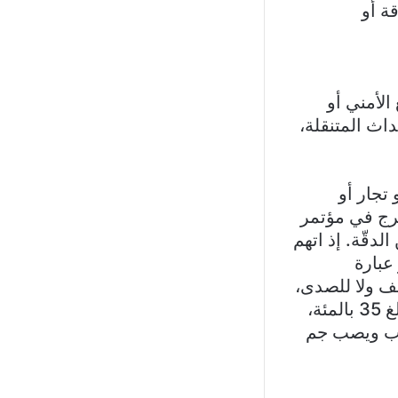
ة أو
الأمني أو
اث المتنقلة،
تجار أو
خرج في مؤتمر
لدقّة. إذ اتهم
عبارة
قف ولا للصدى،
وخص بالذكر نسبة المسجونين السوريين في السجون اللبنانية والتي تبلغ 35 بالمئة،
هب ويصب جم