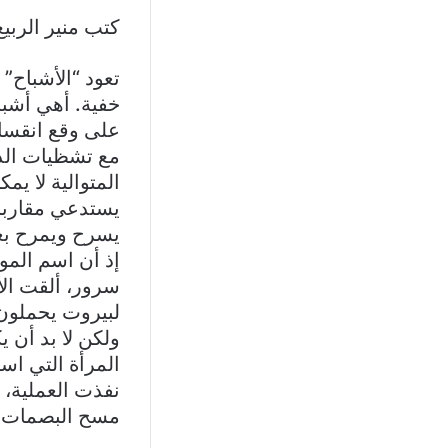
كتب منير الربي
تعود “الأشباح”
خفية. أهي أشباح
على وقع انقسا
مع تشظيات الدا
المتوالية لا ي
يستدعي مقاربا
يسرح ويمرح بعم
إذ أن اسم المو
سرور، ألقت الأ
لبيروت يحملون 
ولكن لا بد أن 
المرأة التي اس
نفذت العملية، 
مسح البصمات ب