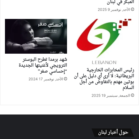
المبكر في لبنان
الأحد, نوفمبر 9 2025
شهد برمدا تطرح البوستر
الترويجي لأغنيتها الجديدة
رئيس المخابرات الخارجية
“إحساسي صفر”
البريطانية: لا أرى أي دليل على أن
الأحد, نوفمبر 17 2024
بوتين مهتم بالتفاوض من أجل
السلام
الجمعة, سبتمبر 19 2025
حول أخبار لبنان