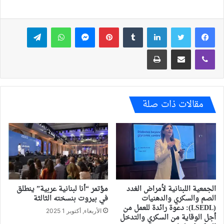
فيسبوك
تويتر
لينكدإن
بينتيريست
ماسنجر
واتساب
تيلقرام
ڤايبر
مشاركة عبر البريد
طباعة
مقالات ذات صلة
الجمعية اللبنانية لأمراض الغدد
مؤتمر “أنا لبنانية عربية” ينطلق
الصم والسكري والدهنيات
في بيروت بنسخته الثالثة
(LSEDL): دعوة رائدة للعمل من
الأربعاء, أكتوبر 1 2025
أجل الوقاية من السكري والتدخل