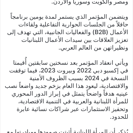
ومصر والكويت وسوريا والأردن.
ويتضمن المؤتمر الذي يستمر لمدة يومين برنامجاً
حافلاً من الجلسات الحوارية التفاعلية ولقاءات
الأعمال (B2B) والفعاليات الجانبية، التي تهدف إلى
تعزيز العلاقات بين سيدات الأعمال اللبنانيات
ونظيراتهن من العالم العربي.
ويأتي انعقاد المؤتمر بعد نسختين سابقتين أُقيمتا
في إكسبو دبي 2022 وبيروت 2023، فيما توقفت
النسخة في 2024 بسبب الظروف الأمنية
والاقتصادية، ليعود هذا العام بزخم جديد واضعاً نصب
عينيه هدفاً واضحاً يتمثل في إبراز الدور المحوري
للمرأة اللبنانية والعربية في التنمية الاقتصادية،
وتحفيز الاستثمارات عبر شراكات نسائية عابرة
للحدود.
يُذكر أن المرأة اللبنانية أثبتت صمودها ومبادرتها مع