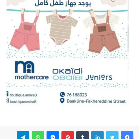
فيسبوك
تويتر
لينكدإن
بينتيريست
ماسنجر
واتساب
تيلقرام