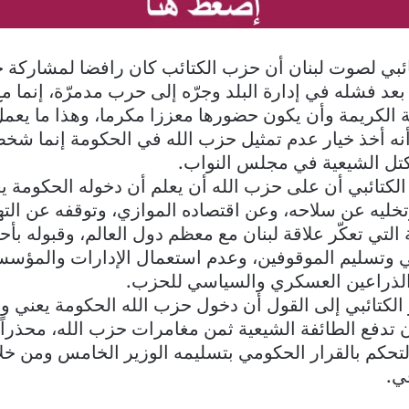
ئبي لصوت لبنان أن حزب الكتائب كان رافضا لمشاركة 
عد فشله في إدارة البلد وجرّه إلى حرب مدمرّة، إنما مع
ة الكريمة وأن يكون حضورها معززا مكرما، وهذا ما يعم
نه أخذ خيار عدم تمثيل حزب الله في الحكومة إنما شخ
كتل الشيعية في مجلس النواب.
الكتائبي أن على حزب الله أن يعلم أن دخوله الحكومة ي
خليه عن سلاحه، وعن اقتصاده الموازي، وتوقفه عن الت
 التي تعكّر علاقة لبنان مع معظم دول العالم، وقبوله بأح
لي وتسليم الموقوفين، وعدم استعمال الإدارات والمؤس
الذراعين العسكري والسياسي للحزب.
كتائبي إلى القول أن دخول حزب الله الحكومة يعني وجو
أن تدفع الطائفة الشيعية ثمن مغامرات حزب الله، محذراً
تحكم بالقرار الحكومي بتسليمه الوزير الخامس ومن خلا
ي.