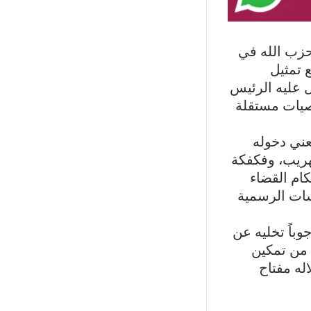
حزب الله في
 تمثيل
ل عليه الرئيس
صيات مستقلة
عني دخوله
هريب، وفكفكة
كام القضاء
سات الرسمية
باً تخليه عن
 من تمكين
له مفتاح