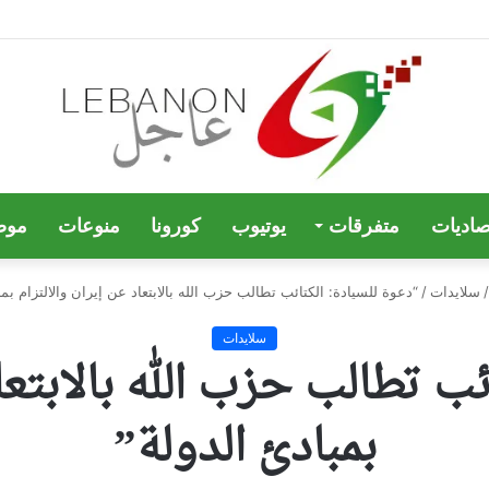
صاديات
متفرقات
يوتيوب
كورونا
منوعات
موض
/
سلايدات
/
“دعوة للسيادة: الكتائب تطالب حزب الله بالابتعاد عن إيران والالتزام بمب
سلايدات
ئب تطالب حزب الله بالابتعاد
بمبادئ الدولة”