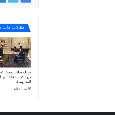
مقالات ذات 
نواف سلام يبحث تح
بيروت… وهذه أبرز ال
المطروحة
منذ 4 دقائق