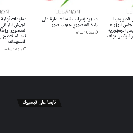
ى قصر بعبدا
مسيّرة إسرائيلية نفذت غارة على
معلومات أولية 
جلس الوزراء
بلدة المنصوري جنوب صور
للجيش اللبناني
ئيس الجمهورية
المنصوري وإصاب
منذ 16 ساعة
الرئيس نواف
فيما لم تتضح ب
الاستهداف
منذ 19 ساعة
تابعنا على فيسبوك