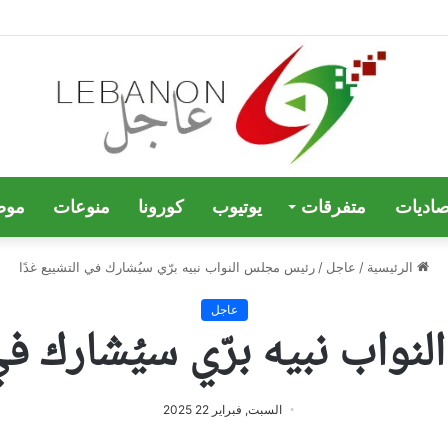
صاديات
متفرقات
يوتيوب
كورونا
منوعات
موض
الرئيسية
/
عاجل
/
رئيس مجلس النواب نبيه برّي سيُشارك في التشييع غدًا
عاجل
واب نبيه برّي سيُشارك في 
السبت, فبراير 22 2025