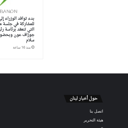
بدء توافد الوزراء إل
للمشاركة في جلسة م
التي تنعقد برئاسة ر
جوزاف عون وبحضور 
سلام
منذ 16 ساعة
حول أخبار لبنان
اتصل بنا
هيئة التحرير