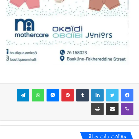
فيسبوك
تويتر
لينكدإن
بينتيريست
ماسنجر
واتساب
تيلقرام
ڤايبر
مشاركة عبر البريد
طباعة
مقالات ذات صلة