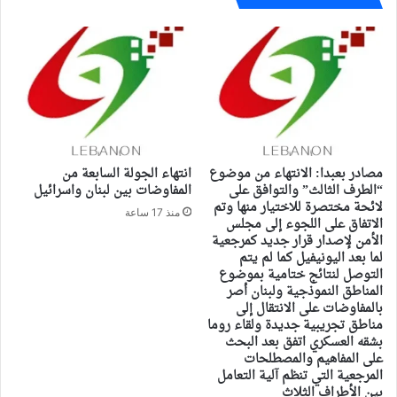
مصادر بعبدا: الانتهاء من موضوع
انتهاء الجولة السابعة من
“الطرف الثالث” والتوافق على
المفاوضات بين لبنان واسرائيل
لائحة مختصرة للاختيار منها وتم
منذ 17 ساعة
الاتفاق على اللجوء إلى مجلس
الأمن لإصدار قرار جديد كمرجعية
لما بعد اليونيفيل كما لم يتم
التوصل لنتائج ختامية بموضوع
المناطق النموذجية ولبنان أصر
بالمفاوضات على الانتقال إلى
مناطق تجريبية جديدة ولقاء روما
بشقه العسكري اتفق بعد البحث
على المفاهيم والمصطلحات
المرجعية التي تنظم آلية التعامل
بين الأطراف الثلاث