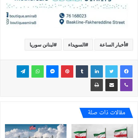
أخبار الساعة
السويداء
لبنانن سوريا
فيسبوك
تويتر
لينكدإن
بينتيريست
ماسنجر
واتساب
تيلقرام
ڤايبر
مشاركة عبر البريد
طباعة
مقالات ذات صلة