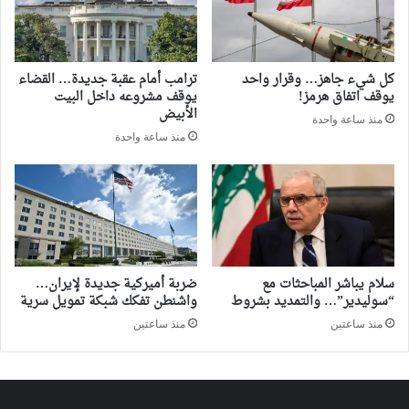
كل شيء جاهز… وقرار واحد
ترامب أمام عقبة جديدة… القضاء
يوقف اتفاق هرمز!
يوقف مشروعه داخل البيت
الأبيض
منذ ساعة واحدة
منذ ساعة واحدة
سلام يباشر المباحثات مع
ضربة أميركية جديدة لإيران…
“سوليدير”… والتمديد بشروط
واشنطن تفكك شبكة تمويل سرية
منذ ساعتين
منذ ساعتين