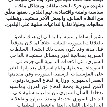
تشهده من حركة لبحث ملفات ومشاكل ملحّة،
سياسية وامنية واقتصادية، تهم البلدين، بعضها معلّق
من النظام السابق، والبعض الآخر مستجد، ويتطلب
معالجات وحلولا تفاديا لتداعيات سلبية على البلدين.
تشير أوساط رسمية لبنانية الى ان هناك تباطؤا
بالعلاقات السورية اللبنانية، خلافاً لما كان متوقعاً
قبل مدة، وقد يكون سبب ذلك انشغال السلطات
السورية بمعالجة امور ومسائل مستجدة بالداخل
السوري، مثل الاحداث الدموية الني جرت في
السويداء ومحيطها، وقيام اسرائيل بعدوانها الغادر
على المؤسسات الرسمية السورية، وفي مقدمتها
القصر الجمهوري ووزارة الدفاع السورية،وقوى
الامن السورية، بحجة الدفاع عن الدروز، وماسببه
تدخلها بالشأن السوري من تداعياته سلبية على
الداخل السوري تحديدا، وتمدد اضراره وتفاعلاته
الى الداخل اللبناني ايضا، وانشغال السلطات