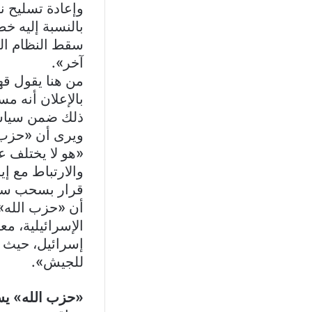
وإعادة تسليح ن
بالنسبة إليه خ
سقط النظام ال
آخر».
من هنا يقول قهو
بالإعلان أنه م
ذلك ضمن سياسة 
ويرى أن «حزب ا
«هو لا يختلف ع
والارتباط مع إي
قرار بسحب سلاح
أن «حزب الله» 
الإسرائيلية، م
إسرائيل، حيث ب
للجيش».
«حزب الله» يست