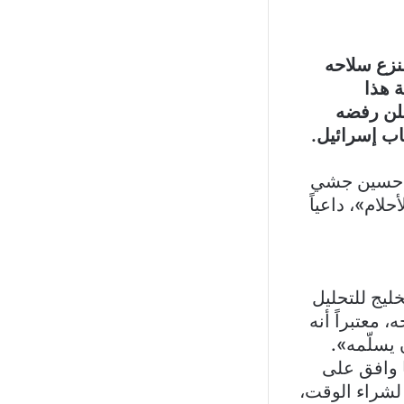
نزع سلاحه
 هذا
علن رفضه
حاب إسرائيل.
ئب حسين جشي
لام»، داعياً
ليج للتحليل
 معتبراً أنه
يسلّمه».
 وافق على
 لشراء الوقت،