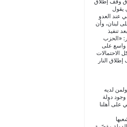
اق وقف إطلاق
 يقول
 عند العدو
ى لبنان، وأن
د تنفيذ
ر: «الحزب
 واسع على
ل الاحتمالات
إطلاق النار
لمن لديه
وجود دولة
ي على أهلنا
عبها
الدولة مقصّرة،