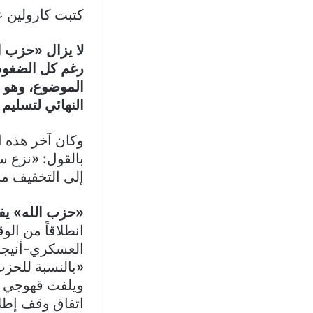
كتبت كارولين 
لا يزال «حزب 
رغم كل الضغوط 
الموضوع، وهو م
النهائي لتسليم 
وكان آخر هذه 
بالقول: «نزع سل
إلى التخفيف من
«حزب الله» يف
انطلاقاً من ال
العسكري-أنيجما
«بالنسبة للحز
ويلفت قهوجي ف
اتفاق وقف إطلاق