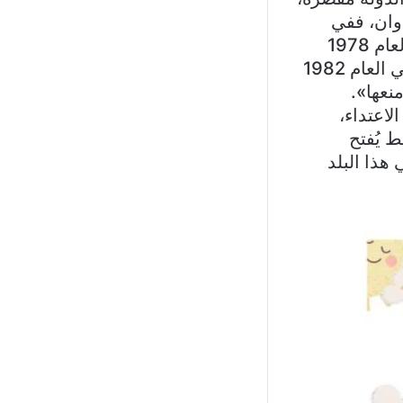
دوان، ففي
العام 1972 دخل العدو إلى أرضنا ولم تستطع الدولة منعه، وكذلك في العام 1978
حين اجتاحت إسرائيل جزءاً من أرضنا ولم تستطع الدولة منعها، وأيضاً في العام 1982
نعها».
لاعتداء،
ط يُفتح
هذا البلد