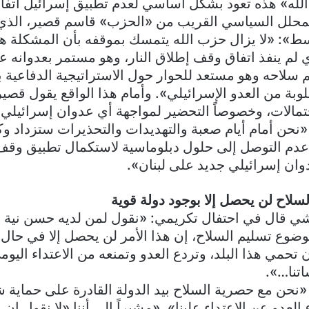
له» هذه تعود بشكل أساسي لعدم تطبيق إسرائيل اتف
لمحلل السياسي القريب من «الحزب» قاسم قصير، الذي
ط»: «لا يزال حزب الله يتمسك بموقفه بأن المشكلة هي
ي لم ينفذ اتفاق وقف إطلاق النار، وهو مستمر بعدوانه عل
سلاحه وهو مستعد للحوار حول الاستراتيجية الدفاعية بع
بة من العدو الإسرائيلي». وأمام هذا الواقع يقول قصي
تمالات، وخصوصاً التحضير لمواجهة أي عدوان إسرائيلي
 «نحن أمام أيام صعبة والتهديدات والتحذيرات ستزداد وك
دم التوصل إلى حلول دبلوماسية لاستكمال تطبيق وقف 
ان إسرائيلي جديد على لبنان».
لاح لن يحصل إلا بوجود دولة قوية
شي قال في احتفال تكريمي: «نقول لمن لديه حسن نية و
وضوع تسليم السلاح، إن هذا الأمر لن يحصل إلا في حال 
تحمي هذا البلد، وتردع العدو وتمنعه من الاعتداء اليوم
تنا…».
ن مع حصرية السلاح بيد الدولة القادرة على حماية ش
العدو عن الاعتداء علينا»، «مشيراً إلى أننا «لا نقول إن 