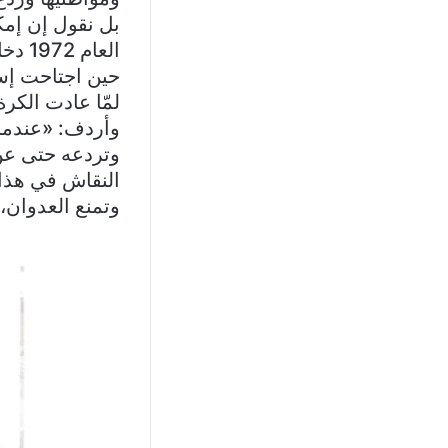
بل نقول إن إمك
لمّا عادت الكر
وأردف: «عندما 
وتردعه حتى عن م
النقاش في هذا 
وتمنع العدوان،