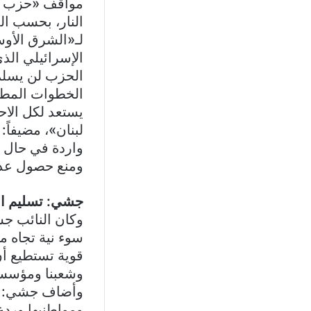
مواقف «حزب ال
النار، بحسب ا
لـ«الشرق الأوس
الإسرائيلي الذ
الحزب لن يسلم 
الخطوات المطلو
يستعد لكل الاح
لبنان»، مضيفاً:
واردة في حال ع
ومنع حصول عدو
جشي: تسليم الس
وكان النائب ج
سوء نية تجاه م
قوية تستطيع أن 
وشعبنا ومؤسسا
وأضاف جشي: «نح
ومواطنيها وردع 