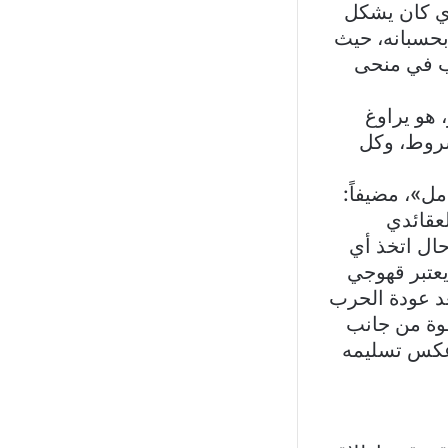
ذي كان يشكل
 بحسبانه، حيث
ب في منحى
 هو يراوغ
بشروط، وكل
ل»، مضيفاً:
عقائدي
حال اتخذ أي
يعتبر قهوجي
عد عودة الحرب
قوة من جانب
 عكس تسليمه