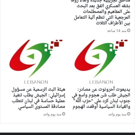
مناطق تجريبية جديدة ولقاء روما
بشقه العسكري اتفق بعد البحث
على المفاهيم والمصطلحات
المرجعية التي تنظم آلية التعامل
بين الأطراف الثلاث
منذ 14 ساعة
يديعوت أحرونوت عن مصادر:
هيئة البث الرسمية عن مسؤول
الجيش طلب شن هجوم واسع في
إسرائيلي: الجيش يطلب تنفيذ
جنوب لبنان كرد على “حزب الله”
عملية حساسة في لبنان تتطلب
والقيادة السياسية أوقفت الهجوم
مصادقة المستوى السياسي
منذ يوم واحد
منذ يوم واحد