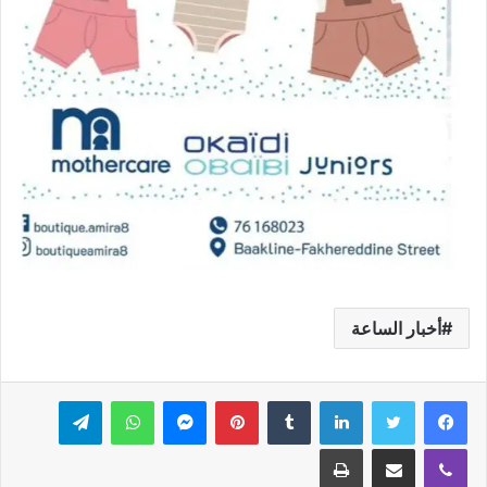
أخبار الساعة
فيسبوك
تويتر
لينكدإن
بينتيريست
ماسنجر
واتساب
تيلقرام
ڤايبر
مشاركة عبر البريد
طباعة