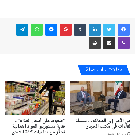
فيسبوك
تويتر
لينكدإن
بينتيريست
ماسنجر
واتساب
تيلقرام
ڤايبر
مشاركة عبر البريد
طباعة
مقالات ذات صلة
من الأمن إلى المحاكم… سلسلة
“ضغوط على أسعار الغذاء”…
لقاءات في مكتب الحجار
نقابة مستوردي المواد الغذائية
تحذّر من تداعيات كلفة الشحن
منذ 13 دقيقة