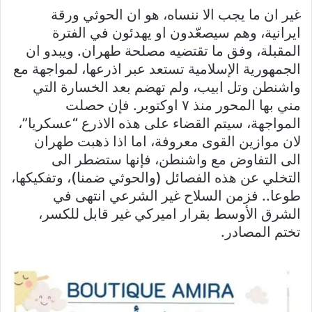
غير ان ما يجب الا ننساه، هو ان الحوثي ورقة
ايرانية، وهم سيصعّدون او يهدئون في الفترة
المقبلة، وفق ما تقتضيه مصلحة طهران. ويبدو ان
الجمهورية الإسلامية تستعد عبر اذرعها، لمواجهة مع
واشنطن وتل ابيب، ولم تهضم بعد الخسارة التي
مني بها المحور منذ ٧ اوكتوبر. فإن حصلت
المواجهة، سيتم القضاء على هذه الاذرع “عسكريا”،
لان موازين القوى معروفة، اما اذا ذهبت طهران
الى التفاوض مع واشنطن، فإنها ستضطر الى
التخلي عن هذه الفصائل (والحوثي ضمنا)، وتفكيكها،
طوعا.. فزمن السلاح غير الشرعي انتهى في
الشرق الأوسط بقرار اميركي غير قابل للكسر،
تختم المصادر.