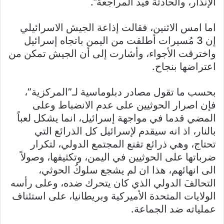
الإنذار، والحادثة قيد المراجعة”.
اما امس الاثنين، فقالت إذاعة الجيش الاسرائيلي
إن 3 مُسيرات أطلقت من اليمن باتجاه إسرائيل
واخترقت الأجواء، وأشارت إلى أن الجيش تمكن من
اعتراضها بنجاح.
بحسب ما تقول مصادر دبلوماسية لـ”المركزية”،
فإن اصرار الحوثيين على عدم الانضباط وعلى
المضي قدما في مواجهة إسرائيل، انما يشكل لعباً
بالنار، اذ انه سيقدم لإسرائيل كل الذرائع التي
تحتاج، وهي ذرائع تقنع المجتمع الدولي، لتكرار
ضرباتها على الحوثيين في اليمن، وتكثيفها، وصولاً
الى انهائهم، هذا ان لم يشجع سلوكُ الحوثي،
التحالفَ الدولي الذي كان يتحرك ضده، وعلى رأسه
الولايات المتحدة الأميركية وبريطانيا، على استئناف
عملياته ضد الجماعة.