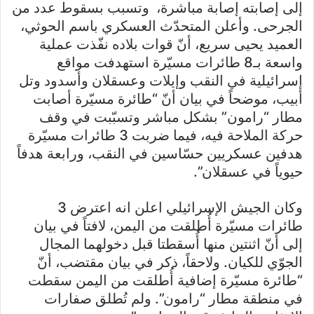
إلى إصابته إصابة مباشرة، وتسبب بسقوط عدد من
الجرحى. وأعلن المتحدّث العسكري باسم الحوثي،
العميد يحيى سريع، أنّ قوات بلاده نفّذت عملية
واسعة بـ8 طائرات مسيّرة استهدفت مواقع
إسرائيلية في النقب وإيلات وعسقلان وأسدود وتل
أبيب، موضحاً في بيان أنّ “طائرة مسيّرة أصابت
مطار “رامون” بشكل مباشر وتسبّبت في وقف
حركة الملاحة فيه، فيما ضربت 3 طائرات مسيّرة
هدفين عسكريين حسّاسين في النقب، ورابعة هدفاً
حيوياً في عسقلان”.
وكان الجيش الإسرائيلي اعلن انه اعترض 3
طائرات مسيّرة أُطلقت من اليمن، لافتاً في بيان
إلى أنّ اثنتين منها أُسقطتا قبل دخولهما المجال
الجوّي للكيان. ولاحقاً، ذكر في بيان مقتضب، أنّ
“طائرة مسيّرة إضافية أُطلقت من اليمن سقطت
في منطقة مطار “رامون”. ولم تُطلق صفارات