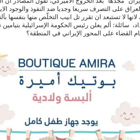
ران “مجدها” بعد الخروج الأميركي، تقول المصادر ان ال
عراق على التصرف سريعا وجديا ضد النفوذ والوجود الايرا
لانها لا تستبعد ان تقرر تل ابيب التخلّص منها بنفسها بآل
اد، سائلة: ألم يعلن رئيس الحكومة الإسرائيلية بنيامين نت
م القضاء على المحور الإيراني في المنطقة؟