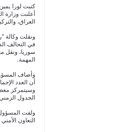
كتبت لورا يمين
أعلنت وزارة ال
العراق، والترك
ونقلت وكالة “ر
في التحالف ال
سوريا، ونقل مع
المهمة.
وأضاف المسؤول 
أن العدد الإجم
وسيتمركز معظمه
الجدول الزمني 
ولفت المسؤول ا
التعاون الأمني