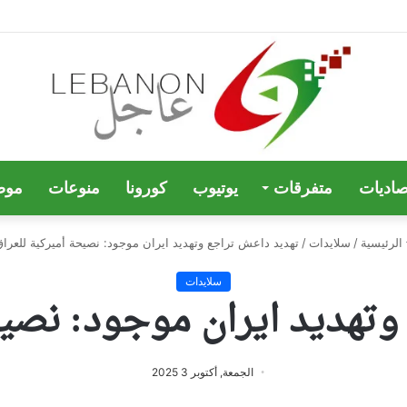
صاديات
متفرقات
يوتيوب
كورونا
منوعات
موض
الرئيسية
/
سلايدات
/
تهديد داعش تراجع وتهديد ايران موجود: نصيحة أميركية للعراق
سلايدات
تهديد ايران موجود: نصيح
الجمعة, أكتوبر 3 2025