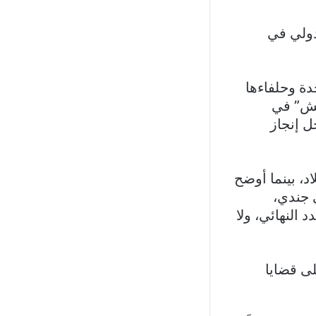
دولي في
دة وحلفاءها
عش” في
ل إنجاز
د، بينما أوضح
 جندي،
النهائي، ولا
ى قضايا