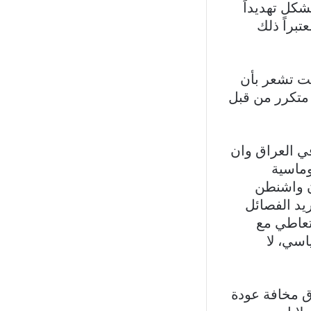
كل تهديداً
تبراً ذلك
نت تشعر بأن
 متكرر من قبل
ي العراق وان
وماسية
 ان واشنطن
يد الفصائل
لتعاطي مع
اسي، لا
ق مخافة عودة