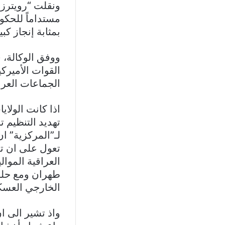
ونقلت “رويترز
مستداماً للحكوم
بمثابة إنجاز كب
ووفق الوكالة، 
القوات الأميرك
الجماعات العراق
اذا كانت الولا
تهديد التنظيم 
لـ”المركزية” ان 
تعول على ان تع
العراقية الموا
طهران ومع حلفا
الخارجي العسك
واذ تشير الى ا