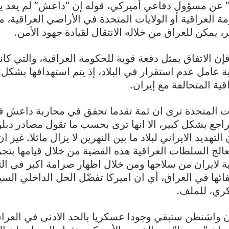
” عن مسؤول دفاعي أميركي، قوله إن “داعش” لم يعد يش
ة العراقية أو الولايات المتحدة في الأراضي العراقية، مع
ير، يمكن للعراق من خلاله الانتقال لقيادة جهود الأمن.
فإن الاتفاق يمثل دفعة قوية للحكومة العراقية، والتي كا
ية عامل عدم استقرار في البلاد، إذ يتم استهدافها بشكل
ية المتحالفة مع إيران.
يات المتحدة ترى ان ثمة تقدما تحقق في محاربة داعش ف
تراجع بشكل كبير، الا انها ترى بحسب ما تقول مصادر دبل
التهديد الايراني لبلاد ما بين النهرين لا يزال ماثلا. غير
الج السلطات العراقية هذه القضية من خلال قيامها بتجر
لية لايران من سلاحها ومن خلال اظهار صرامة اكبر في ا
ئها في العراق، أي ان اميركا تفضّل الحل الداخلي السي
ري، للملف.
ن واشنطن ستبقي وجودا عسكريا بالحد الادنى في العرا