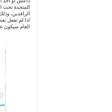
داعش او أخذ اي
المتحدة تحث ال
الرافدين، وذلك 
اذا لم تفعل بغد
العام سيكون عا