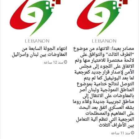
مصادر بعبدا: الانتهاء من موضوع
انتهاء الجولة السابعة من
“الطرف الثالث” والتوافق على
المفاوضات بين لبنان واسرائيل
لائحة مختصرة للاختيار منها وتم
منذ 12 ساعة
الاتفاق على اللجوء إلى مجلس
الأمن لإصدار قرار جديد كمرجعية
لما بعد اليونيفيل كما لم يتم
التوصل لنتائج ختامية بموضوع
المناطق النموذجية ولبنان أصر
بالمفاوضات على الانتقال إلى
مناطق تجريبية جديدة ولقاء روما
بشقه العسكري اتفق بعد البحث
على المفاهيم والمصطلحات
المرجعية التي تنظم آلية التعامل
بين الأطراف الثلاث
منذ 11 ساعة