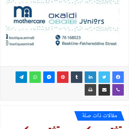
فيسبوك
تويتر
لينكدإن
بينتيريست
ماسنجر
واتساب
تيلقرام
ڤايبر
مشاركة عبر البريد
طباعة
مقالات ذات صلة