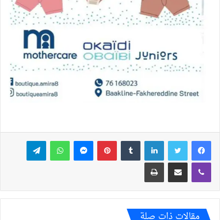
فيسبوك
تويتر
لينكدإن
بينتيريست
ماسنجر
واتساب
تيلقرام
ڤايبر
مشاركة عبر البريد
طباعة
مقالات ذات صلة