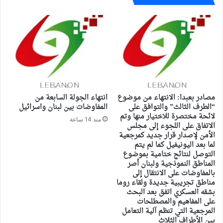
مصادر بعبدا: الانتهاء من موضوع
انتهاء الجولة السابعة من
“الطرف الثالث” والتوافق على
المفاوضات بين لبنان واسرائيل
لائحة مختصرة للاختيار منها وتم
منذ 14 ساعة
الاتفاق على اللجوء إلى مجلس
الأمن لإصدار قرار جديد كمرجعية
لما بعد اليونيفيل كما لم يتم
التوصل لنتائج ختامية بموضوع
المناطق النموذجية ولبنان أصر
بالمفاوضات على الانتقال إلى
مناطق تجريبية جديدة ولقاء روما
بشقه العسكري اتفق بعد البحث
على المفاهيم والمصطلحات
المرجعية التي تنظم آلية التعامل
بين الأطراف الثلاث