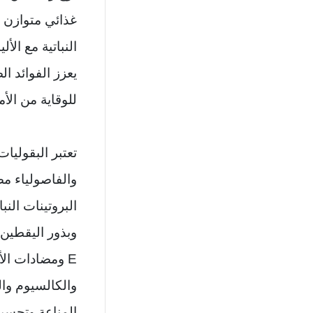
غذائي متوازن 
النباتية مع الأ
يعزز الفوائد ا
للوقاية من الأ
تعتبر البقولي
والفاصولياء مص
البروتينات النبا
وبذور اليقطين 
والكالسيوم وال
المناعة وتحسن