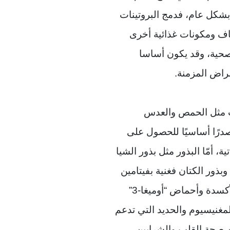
بشكل عام، فدمج البروتينات
لياف ومكونات غذائية أخرى
لصحية، وقد يكون أساسا
مراض المزمنة.
ات مثل الحمص والعدس
درًا أساسيًا للحصول على
تية، أمّا البذور مثل بذور الشيا
وبذور الكتان فغنية بفيتامين
E ومضادات الأكسدة وأحماض “أوميغا-3”
مغنيسيوم والحديد التي تدعم
 صحة القلب والشرايين