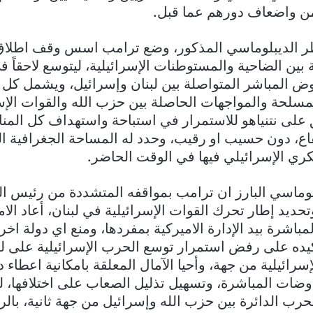
يمن واضعاف دورهم عما قبل.
 الديبلوماسي المذكور، وضع ترامب اسس وقف اطلاق ا
بين الضاحية والمستوطنات الإسرائيلية، ليتوسع لاحقاً 
ض المباشر المتواصلة بين لبنان وإسرائيل، ويشمل كل
مسلحة والمواجهات الحاصلة بين حزب الله والقوات الإسر
على نتنياهو للاستمرار في استباحة واستهداف كل المنا
قاع، دون حسيب او رقيب، وحدد له المساحة الجغرافية 
ري الإسرائيلي فيها في الوقت الحاضر.
لوماسي البارز ان ترامب بمواقفه المتشددة من رئيس ا
وتحديد إطار تحرك القوات الإسرائيلية في لبنان، أعاد ا
باشرة بيد الإدارة الاميركية بمفردها، ومنع اي دولة اخ
كيده على رفض استمرار توسع الحرب الإسرائيلية على لبنا
رائيلية من جهة، وأحيا الآمال المعلقة بامكانية اعطاء 
ضات المباشرة، وتسهيل تذليل الصعاب على اختلافها، ل
حرب الدائرة بين حزب الله وإسرائيل من جهة ثانية، بال