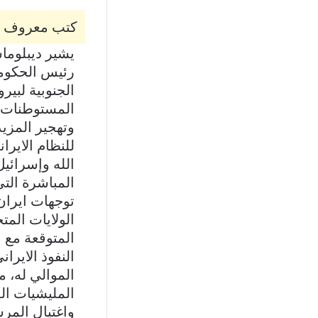
كتب معروف ال
يشير ديبلوما
رئيس الحكومة 
الجنوبية لبي
المستوطنات ا
وتهجير المزيد
للنظام الايرا
الله وإسرائيل
المباشرة الت
توجهات ايران
الولايات المت
المتوقعة مع ا
النفوذ الايرا
الموالي له، 
المليشيات الم
واغتيال المر