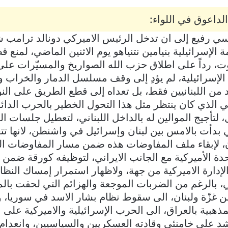
داعوق في اللواء:
سي رفيع إلى ان تدخل الرئيس الاميركي دونالد ترامب ش
الإسرائيلية بنيامين نتنياهو يوم الاثنين الماضي، لمنع 
روت، رداً على اطلاق حزب الله الصواريخ والمسيّرات على
لإسرائيلية، لم يؤدِ إلى وقف مسلسل الدمار والخراب 
 من اللبنانيين فقط، بل تعداه إلى قطع الطريق على النواي
ني الذي كان ينتظر مثل هذا التحول الخطير بالحرب الدا
، لتأجيج الموالين له بالداخل اللبناني، لتعطيل جلسات 
ي بدأت بالامس بين لبنان وإسرائيل في واشنطن، لانها ت
، لإبقاء ملف المفاوضات هذه ضمن مسار المفاوضات الد
حدة الأميركية مع الجانب الايراني، لتوظيفه كورقة ضمن 
لإدارة الاميركية من جهة، ولاظهار استمرار إمساك النظام
ني، بالرغم من الضربات الموجعة والهزائم التي لحقت بال
من غزّة ولبنان، الى سقوط نظام بشار الاسد في سوريا، 
ذهبية بالعراق، الى الحرب الإسرائيلية والاميركية على ا
شد علي خامنئي وقادته العسكريين والسياسيين، وانعدام