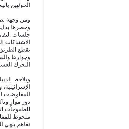
الحوثيين بال
ومن وجهة نظر
وحصرها بداية 
جلسات التفاو
الاشتباكات ال
يقطع الطريق 
وجوارها والب
التحرك العسك
ويلاحظ الديب
الإسرائيلية، 
المفاوضات الم
دور موازٍ وتا
للطموحات الإس
ملحوظ للمفاو
تفاهم ينهي ال