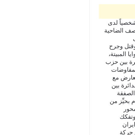
خصياً لدى
قصف الضاحية
وقتل وجرح
ا المبيتة،
ئرة بين حزب
المفاوضات
تعارض مع
ائرة بين
الصفقة
 بحيِّز من
محور
وتفكك
يران
 حركة