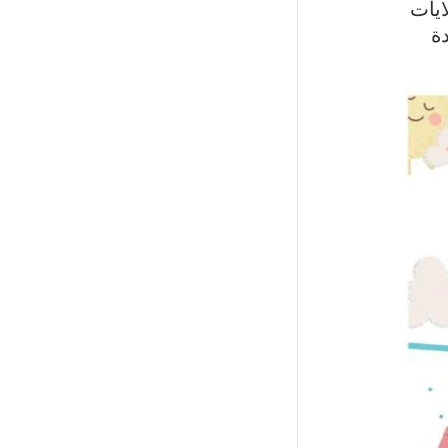
ايات
ة