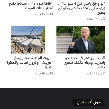
“لو وافق بايدن قبل 4 سنوات”…
“نقطة سوداء”… جنبلاط يفتح
زيلينسكي يكشف ما كان يمكن أن
أخطر ملفات المرحلة
يتغيّر
منذ 15 ساعة
منذ 15 ساعة
السرطان ينتشر في جسد جو
البيوت الجاهزة تدخل زوطر
بايدن… ونجله يكشف تدهور
الغربية… وفرون تطالب بالخطوة
حالته
نفسها
منذ 15 ساعة
منذ 16 ساعة
حول أخبار لبنان