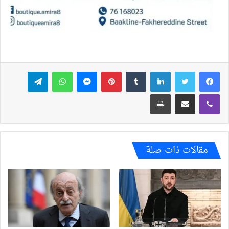
فيسبوك
تويتر
لينكدإن
بينتيريست
ماسنجر
واتساب
تيلقرام
ڤايبر
مشاركة عبر البريد
طباعة
مقالات ذات صلة