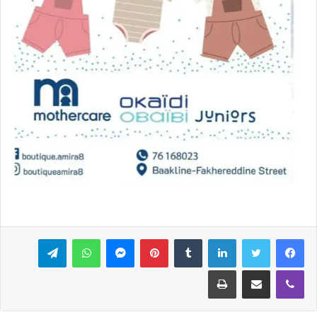
فيسبوك
تويتر
لينكدإن
بينتيريست
ماسنجر
واتساب
تيلقرام
ڤايبر
مشاركة عبر البريد
طباعة