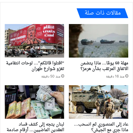
مقالات ذات صلة
مهلة 60 يومًا… ماذا يتضمن
“اقتلوا قاتلكم”… لوحات انتقامية
الاتفاق المرتقب بشأن هرمز؟
تغزو شوارع طهران
منذ 16 دقيقة
منذ 50 دقيقة
عاد إلى المنصوري ثم انسحب…
لبنان يتجه إلى كشف فساد
ماذا جرى مع الجيش؟
العقدين الماضيين… أرقام صادمة