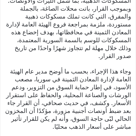
المسكوكات الذهبية، بما شمل الليرات والأونصات.
وبموجب القرار، باتت محلات الصاغة، بالجملة
والمفرق، التي كانت تملك مسكوكات ذهبية
مستوردة، ملزمة بمراجعة فروع الهيئة العامة لإدارة
المعادن الثمينة في محافظاتها، بهدف إخضاع هذه
المسكوكات للوسم بالسمة السورية المعتمدة،
وذلك خلال مهلة لم تتجاوز شهرًا واحدًا من تاريخ
صدور القرار.
وجاء هذا الإجراء، بحسب ما أوضح مدير عام الهيئة
العامة لإدارة المعادن الثمينة في سوريا، مصعب
الأسود، في إطار حماية السوق من التزوير، ودعم
الورشات والصناعة المحلية، والحفاظ على استقرار
الأسعار. وكشف، في حديث صحافي، أن القرار جاء
بعد ضبط أونصات أجنبية مزورة، مؤكدًا أن المخزون
الحالي لبّى حاجة السوق، وأنه لم يكن للقرار تأثير
مباشر على أسعار الذهب محليًا.