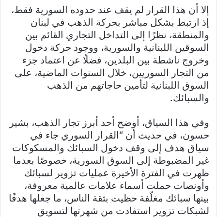
إلا أن هذا القرار لم يقف عند حدوده السورية فقط،
إذ ارتبط بشكل مباشر بحركة الذهب في لبنان
والمنطقة، نظرًا إلى التداخل التجاري القائم بين
السوقين اللبنانية والسورية، ووجود حركة دخول
وخروج ناشطة بين البلدين، فضلًا عن اعتماد جزء
من التجار السوريين، خلال السنوات الماضية، على
السوق اللبنانية لتأمين حاجاتهم من الذهب
والسبائك.
وفي هذا السياق، أوضح أحد أبرز تجار الذهب، بشير
حسون، في حديث أن “القرار السوري جاء في
سياق هدف إلى وقف دخول السبائك والمسكوكات
غير المضبوطة إلى السوق السورية، خصوصًا بعدما
ظهرت في الفترة الأخيرة عمليات تزوير لسبائك
وأونصات حملت أسماء علامات عالمية معروفة،
بينها سبائك مغلّفة حظيت بثقة الناس، ما جعلها هدفًا
لشبكات تزوير استفادت من شهرتها لتسويق