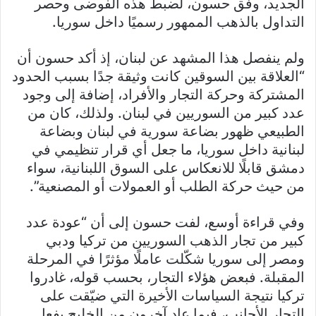
الجديد، وفق حسون، لضبط هذه الفوضى وحصر
التداول بالذهب الممهور رسميًا داخل سوريا.
ولم ينفصل هذا المشهد عن لبنان، إذ أكد حسون أن
“العلاقة بين السوقين كانت وثيقة جدًا بسبب الحدود
المشتركة وحركة التجار والأفراد، إضافة إلى وجود
عدد كبير من السوريين في لبنان. ولذلك، كان من
الطبيعي ظهور بضاعة سورية في لبنان وبضاعة
لبنانية داخل سوريا، ما جعل أي قرار تنظيمي في
دمشق قابلًا للانعكاس على السوق اللبنانية، سواء
من حيث حركة الطلب أو العمولات أو المصنعية”.
وفي قراءة أوسع، لفت حسون إلى أن “عودة عدد
كبير من تجار الذهب السوريين من تركيا ودبي
ومصر إلى سوريا شكّلت عاملًا مؤثرًا في المرحلة
المقبلة. فبعض هؤلاء التجار، بحسب قوله، غادروا
تركيا نتيجة السياسات الأخيرة التي ضيّقت على
التجار الأجانب، فيما عاد آخرون من الخليج بفعل