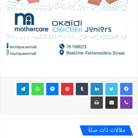
فيسبوك
تويتر
لينكدإن
بينتيريست
ماسنجر
واتساب
تيلقرام
ڤايبر
مشاركة عبر البريد
طباعة
مقالات ذات صلة