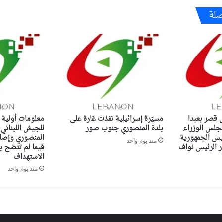
صلة
ى قصر بعبدا
مسيّرة إسرائيلية نفذت غارة على
معلومات أولية 
جلس الوزراء
بلدة المنصوري جنوب صور
للجيش اللبناني
ئيس الجمهورية
المنصوري وإصاب
منذ يوم واحد
الرئيس نواف
فيما لم تتضح ب
الاستهداف
منذ يوم واحد