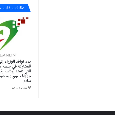
مقالات ذات 
بدء توافد الوزراء إل
للمشاركة في جلسة م
التي تنعقد برئاسة ر
جوزاف عون وبحضور 
سلام
منذ يوم واحد