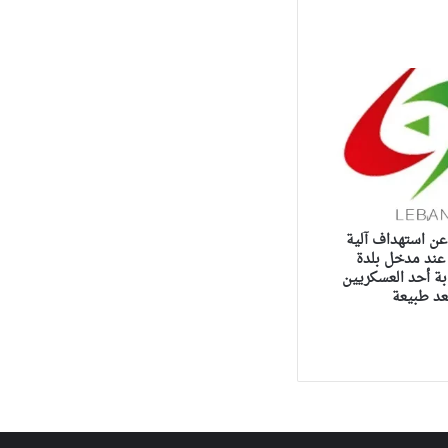
عن استهداف آلية
 عند مدخل بلدة
ة أحد العسكريين
عد طبيعة