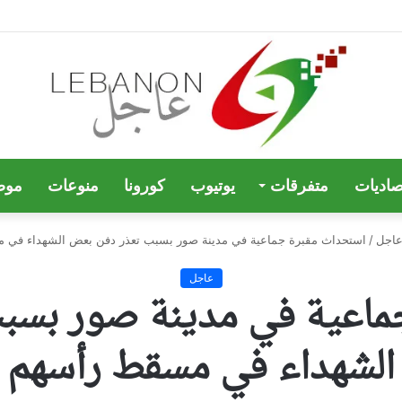
صاديات
متفرقات
يوتيوب
كورونا
منوعات
موض
اجل
/
عاجل
جماعية في مدينة صور بسب
الشهداء في مسقط رأسهم