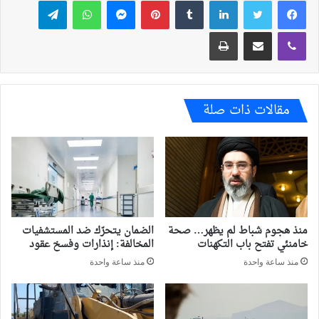
ڤايبر
مشاركة عبر البريد
طباعة
مقالات ذات صلة
منذ هجوم شباط لم يظهر… صحة
الضمان يتحرّك ضد المستشفيات
خامنئي تفتح باب التكهنات
المخالفة: إنذارات وفسخ عقود
منذ ساعة واحدة
منذ ساعة واحدة