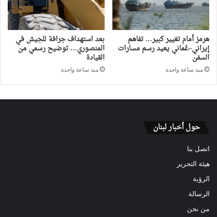
هرمز أمام تغيير كبير… تفاهم
بعد استهداف جرافة للجيش في
إيراني–عُماني يعيد رسم مسارات
المنصوري… توضيح رسمي من
السفن
القيادة
منذ ساعة واحدة
منذ ساعة واحدة
حول أخبار لبنان
اتصل بنا
هيئة التحرير
الرؤية
الرسالة
من نحن