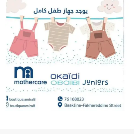
فيسبوك
تويتر
لينكدإن
بينتيريست
ماسنجر
واتساب
تيلقرام