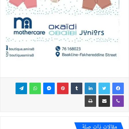
فيسبوك
تويتر
لينكدإن
بينتيريست
ماسنجر
واتساب
تيلقرام
ڤايبر
مشاركة عبر البريد
طباعة
مقالات ذات صلة