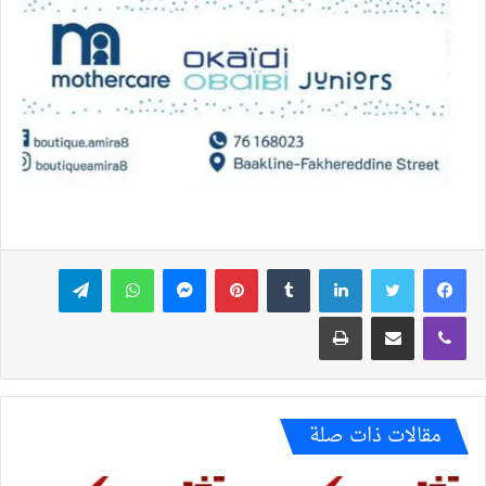
فيسبوك
تويتر
لينكدإن
بينتيريست
ماسنجر
واتساب
تيلقرام
ڤايبر
مشاركة عبر البريد
طباعة
مقالات ذات صلة