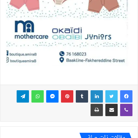
فيسبوك
تويتر
لينكدإن
بينتيريست
ماسنجر
واتساب
تيلقرام
ڤايبر
مشاركة عبر البريد
طباعة
مقالات ذات صلة