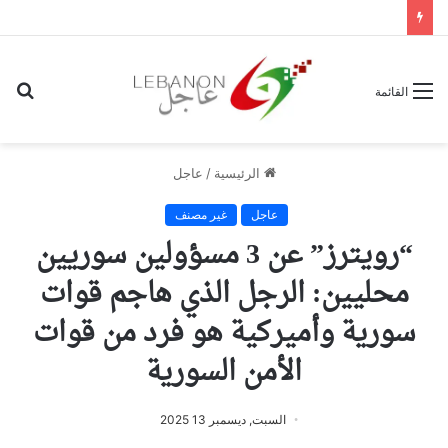
بح
القائمة
عن
الرئيسية
/
عاجل
عاجل
غير مصنف
“رويترز” عن 3 مسؤولين سوريين
محليين: الرجل الذي هاجم قوات
سورية وأميركية هو فرد من قوات
الأمن السورية
السبت, ديسمبر 13 2025