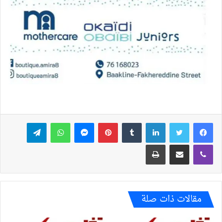
فيسبوك
تويتر
لينكدإن
بينتيريست
ماسنجر
واتساب
تيلقرام
ڤايبر
مشاركة عبر البريد
طباعة
مقالات ذات صلة