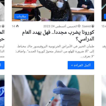
سلايدات
15
Saeed
الخميس, أغسطس 24 2023
14
d
كورونا يضرب مجددا.. فهل يهدد العام
الم
الدراسي؟
حي
قد
طمأن الخبير في الأمراض الجرثومية البروفيسور جاك مخباط،
أوضح
إلى “ألا ضرورة للهلع من انتشار متحورّ كورونا الجديد”. واضاف:
الدك
“لا نعرف…
مست
أكمل القراءة »
أ