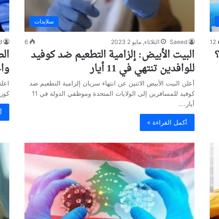
سلايدات
12
Saeed
الثلاثاء, مايو 2 2023
6
d
؟
البيت الأبيض: إلزامية التطعيم ضد كوفيد
للوافدين تنتهي في 11 أيار
وا
أعلن البيت الأبيض الاثنين عن انتهاء سريان إلزامية التطعيم ضد
اعلن
كوفيد للمسافرين إلى الولايات المتحدة وموظفي الدولة في 11
كورونا في 22 الحال
أيار.…
أ
أكمل القراءة »