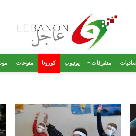
صاديات
متفرقات
يوتيوب
كورونا
منوعات
موض