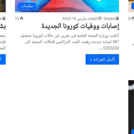
سلايدات
8
Saeed
الثلاثاء, مارس 14 2023
12
d
إصابات ووفيات كورونا الجديدة
بشر
أعلنت وزارة الصحة العامة في تقرير عن حالات كورونا تسجيل
“96 اصابة جديدة رفعت العدد التراكمي للحالات المثبتة الى
فإما
1233232،…
الع
أكمل القراءة »
أ