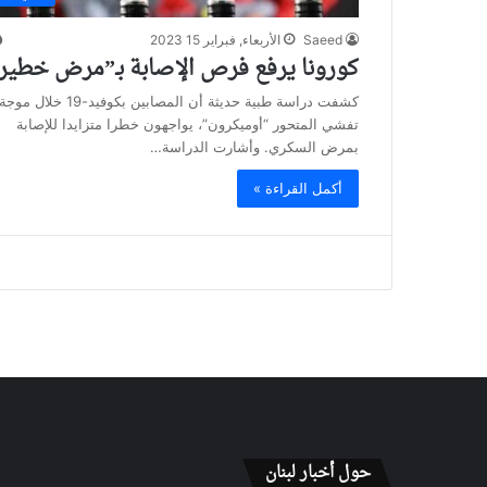
Saeed
الأربعاء, فبراير 15 2023
كورونا يرفع فرص الإصابة بـ”مرض خطير
كشفت دراسة طبية حديثة أن المصابين بكوفيد-19 خلال موج
تفشي المتحور “أوميكرون”، يواجهون خطرا متزايدا للإصابة
بمرض السكري. وأشارت الدراسة…
أكمل القراءة »
حول أخبار لبنان