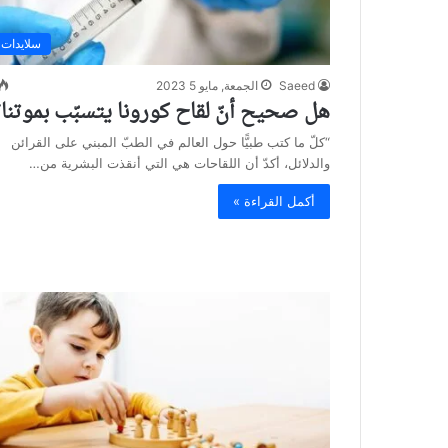
سلايدات
Saeed
الجمعة, مايو 5 2023
هل صحيح أنّ لقاح كورونا يتسبّب بموتنا
“كلّ ما كتب طبيًّا حول العالم في الطبّ المبني على القرائن
والدلائل، أكدّ أن اللقاحات هي التي أنقذت البشرية من…
أكمل القراءة »