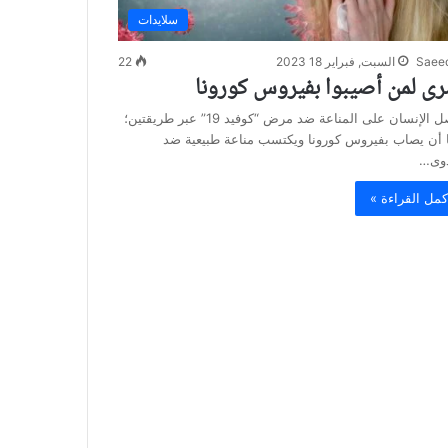
سلايدات
Saee
السبت, فبراير 18 2023
22
ى لمن أصيبوا بفيروس كورونا
يحصل الإنسان على المناعة ضد مرض “كوفيد 19” عبر طريقتين؛
 أن يصاب بفيروس كورونا ويكتسب مناعة طبيعية ضد
دوى…
كمل القراءة »