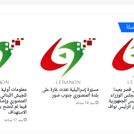
صلة
ى قصر بعبدا
مسيّرة إسرائيلية نفذت غارة على
معلومات أولية 
جلس الوزراء
بلدة المنصوري جنوب صور
للجيش اللبناني
ئيس الجمهورية
المنصوري وإصاب
منذ 14 ساعة
الرئيس نواف
فيما لم تتضح ب
الاستهداف
منذ 17 ساعة