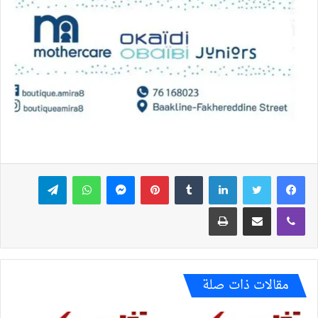
فيسبوك
تويتر
لينكدإن
بينتيريست
ماسنجر
واتساب
تيلقرام
ڤايبر
مشاركة عبر البريد
طباعة
مقالات ذات صلة