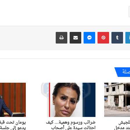
لينكدإن
بينتيريست
ماسنجر
مشاركة عبر البريد
طباعة
صلة
للجيش
ضرائب ورسوم وهمية… كيف
يومان تحت قبة 
ند مدخل
احتالت سيدة على أصحاب
يدعو إلى جلسة 