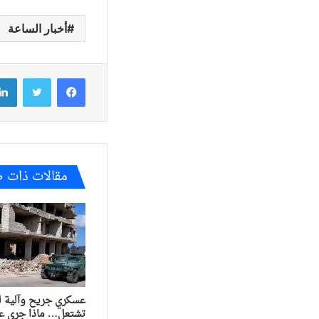
أخبار الساعة
فيسبوك
تويتر
مقالات ذات 
عسكري جريح وآلية 
تشتعل… ماذا جرى ع