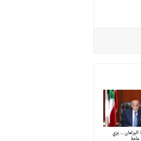
البرلمان… بري
عامة