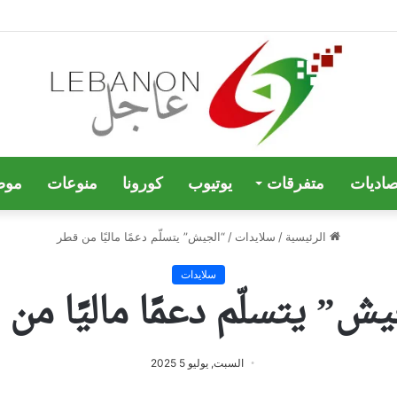
صاديات
متفرقات
يوتيوب
كورونا
منوعات
موض
الرئيسية
/
سلايدات
/
“الجيش” يتسلّم دعمًا ماليًا من قطر
سلايدات
ش” يتسلّم دعمًا ماليًا من
السبت, يوليو 5 2025