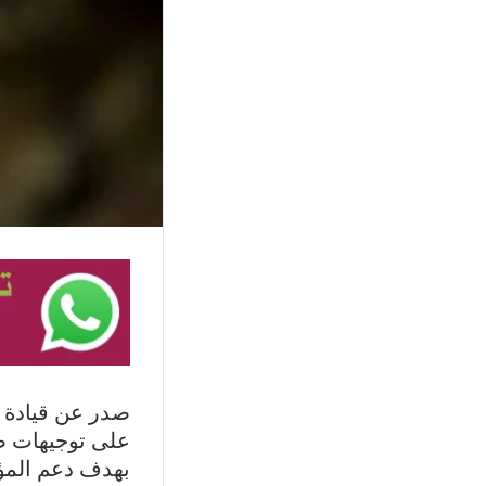
صدر عن قيادة ا
على توجيهات صا
بهدف دعم المؤس