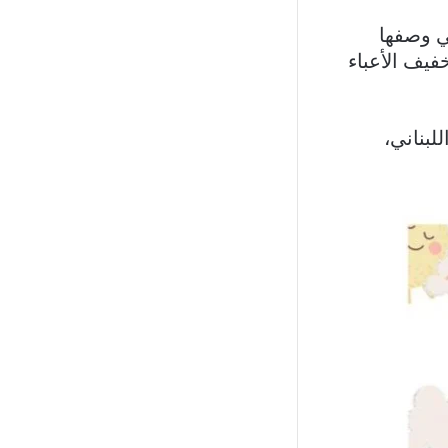
ي وصفها
فيف الأعباء
لبناني،