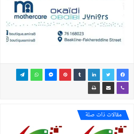
فيسبوك
تويتر
لينكدإن
بينتيريست
ماسنجر
واتساب
تيلقرام
ڤايبر
مشاركة عبر البريد
طباعة
مقالات ذات صلة