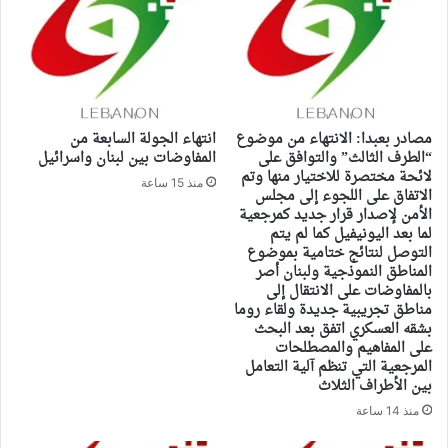
مصادر بعبدا: الانتهاء من موضوع
انتهاء الجولة السابعة من
“الطرف الثالث” والتوافق على
المفاوضات بين لبنان واسرائيل
لائحة مختصرة للاختيار منها وتم
منذ 15 ساعة
الاتفاق على اللجوء إلى مجلس
الأمن لإصدار قرار جديد كمرجعية
لما بعد اليونيفيل كما لم يتم
التوصل لنتائج ختامية بموضوع
المناطق النموذجية ولبنان أصر
بالمفاوضات على الانتقال إلى
مناطق تجريبية جديدة ولقاء روما
بشقه العسكري اتفق بعد البحث
على المفاهيم والمصطلحات
المرجعية التي تنظم آلية التعامل
بين الأطراف الثلاث
منذ 14 ساعة