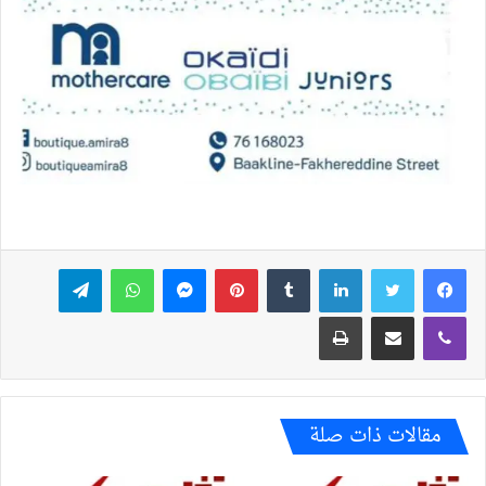
فيسبوك
تويتر
لينكدإن
بينتيريست
ماسنجر
واتساب
تيلقرام
ڤايبر
مشاركة عبر البريد
طباعة
مقالات ذات صلة