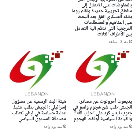
بالمفاوضات على الانتقال إلى
مناطق تجريبية جديدة ولقاء روما
بشقه العسكري اتفق بعد البحث
على المفاهيم والمصطلحات
المرجعية التي تنظم آلية التعامل
بين الأطراف الثلاث
منذ 13 ساعة
يديعوت أحرونوت عن مصادر:
هيئة البث الرسمية عن مسؤول
الجيش طلب شن هجوم واسع في
إسرائيلي: الجيش يطلب تنفيذ
جنوب لبنان كرد على “حزب الله”
عملية حساسة في لبنان تتطلب
والقيادة السياسية أوقفت الهجوم
مصادقة المستوى السياسي
منذ يوم واحد
منذ يوم واحد