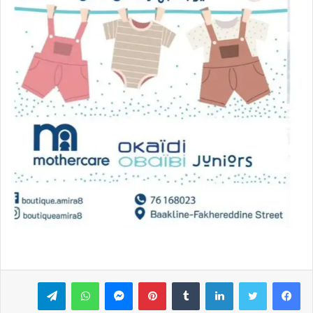
فيسبوك
تويتر
لينكدإن
بينتيريست
ماسنجر
واتساب
تيلقرام
ڤايبر
مشاركة عبر البريد
طباعة