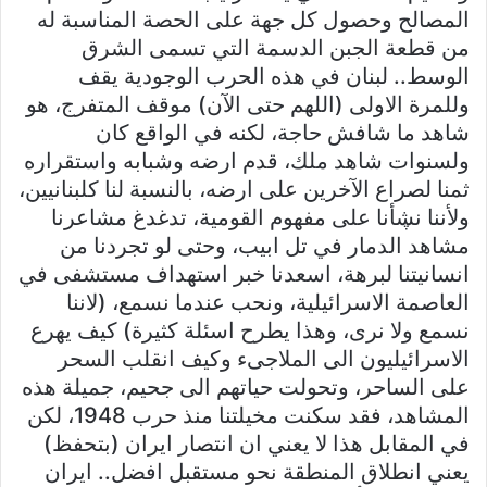
المصالح وحصول كل جهة على الحصة المناسبة له
من قطعة الجبن الدسمة التي تسمى الشرق
الوسط.. لبنان في هذه الحرب الوجودية يقف
وللمرة الاولى (اللهم حتى الآن) موقف المتفرج، هو
شاهد ما شافش حاجة، لكنه في الواقع كان
ولسنوات شاهد ملك، قدم ارضه وشبابه واستقراره
ثمنا لصراع الآخرين على ارضه، بالنسبة لنا كلبنانيين،
ولأننا نڜأنا على مفهوم القومية، تدغدغ مشاعرنا
مشاهد الدمار في تل ابيب، وحتى لو تجردنا من
انسانيتنا لبرهة، اسعدنا خبر استهداف مستشفى في
العاصمة الاسرائيلية، ونحب عندما نسمع، (لاننا
نسمع ولا نرى، وهذا يطرح اسئلة كثيرة) كيف يهرع
الاسرائيليون الى الملاجىء وكيف انقلب السحر
على الساحر، وتحولت حياتهم الى جحيم، جميلة هذه
المشاهد، فقد سكنت مخيلتنا منذ حرب 1948، لكن
في المقابل هذا لا يعني ان انتصار ايران (بتحفظ)
يعني انطلاق المنطقة نحو مستقبل افضل.. ايران