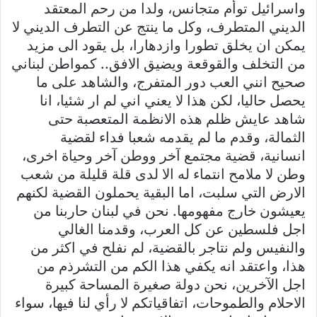
واسرائيل توأم متجانس، ولدا من رحم المعتقد
الديني المتطرف، وكل ما ينتج عن التطرف الديني لا
يمكن ان يخلق تطورا وازدهارا، بل يقود الى مزيد
من التخلف والقوقعة ويضيق الافق.. كمواطن لبناني
صحيح انني العب دور المتفرج، والشاهد على ما
يحصل حاليا، لكن هذا لا يعني اني لم ار شئيا، انا
شاهد عايش ظلم هذه الانظمة المتعصبة حتى
الثمالة، وقدم ما لم يقدمه شعبا فداء لقضية
انسانية، قضية مجتمع آخر ووطن آخر وحياة اخرى،
وطن لا ملامح انتماء له الا لدى قلة قليلة من شعب
الارض التي سلبت، اما البقية يحملون القضية لكنهم
يعيشون خارج مفهومها. نحن في لبنان حاربنا من
اجل فلسطين عن كل العرب، وقدمنا الغالي
والنفيس ولم نتاجر بالقضية، لم نفلح في اكثر من
هذا، واعتقد انه يكفي هذا الكم من التشرذم من
اجل الآخرين، نحن دولة صغيرة المساحة كبيرة
الاحلام والطموحات، اتفاقياتكم لا رأي لنا فيها، سواء