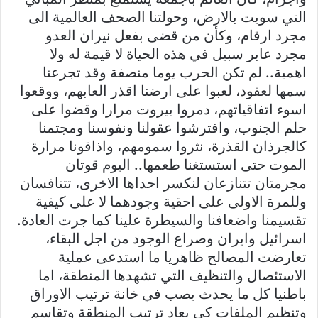
التي سويت بالارض، وحولتنا الصحف العالمية الى
مجرد ارقام، وكأن من قضى بفعل نيران العدو
مجرد عابر سبيل في هذه الحياة لا قيمة له ولا
اهمية.. لم تكن الحرب يوما منصفة وقد تجرعنا
سمها لعقود، لعبوا على ارضنا اقذر العابهم، ووقعوا
اسوء اتفاقياتهم، دمروا بيروت مرارا وقضوا على
حلم الجنوب، وافترشوا عقولنا ونفوسنا ومجتمنا
كالجرذان القذرة، نثروا سمومهم، واذاقونا مرارة
الموت حتى استستغنا طعمها.. اليوم قوتان
مجرمتان تتنازعان لنكسر احداها الاخرى، تتنافسان
وللمرة الاولى على احقية وجودهما لا على كيفية
تقسيمنا واضعافنا والسيطرة علينا كما جرت العادة.
اسرائيل وايران وصراع الوجود من اجل البقاء،
تعارضت المصالح ظاهريا ما استدعى عملية
الاستئصال والتنظيف التي تشهدها المنطقة، اما
باطنيا كل ما يحدث يصب في خانة ترتيب الاوراق
وتنظيم الملفات كي يعاد ترتيب المنطقة وتقاسم