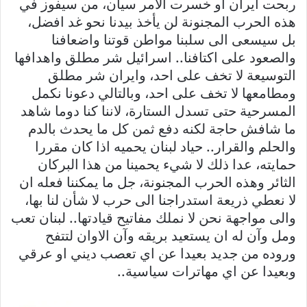
ربحت ايران او خسرت الامر سيان، من سيفوز في
هذه الحرب المجنونة لن يأخذ بيدنا نحو غد افضل،
بل سيسعى الى سلبنا مواطن قوتنا واضعافنا
والصعود على اكتافنا.. اسرائيل شر مطلق واهدافها
التوسيعة لا تخف على احد، وايران شر مطلق
ومطامعها لا تخف على احد، وبالتالي دعونا نكمل
المسرحية حتى تسدل الستارة، لاننا كنا دوما شاهد
ما شافش حاجة لكنه دفع ثمن كل ما يحدث بالدم
والحلم والقرار.. حياد لبنان يحميه اذا كان مقررا
حمايته، عدا ذلك لا شيء يحمينا من هذا البركان
الثائر وهذه الحرب المجنونة، جل ما يمكننا فعله ان
لا نعطي ذريعة استدراجنا الى حرب لا شأن لنا بها،
والى مواجهة نحن لا نملك مفاتيح قيادتها.. لبنان تعب
ومل وآن له ان يستعيد بريقه وآن الاوان لتتفح
وروده من جديد بعيدا عن اي تعصب ديني او عرقي
وبعيدا عن اي مهاترات سياسية..