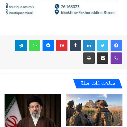
فيسبوك
تويتر
لينكدإن
بينتيريست
ماسنجر
واتساب
تيلقرام
ڤايبر
مشاركة عبر البريد
طباعة
مقالات ذات صلة