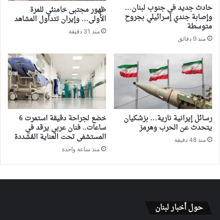
حادث جديد في جنوب لبنان…
ظهور مجتبى خامنئي للمرة
وإصابة جندي إسرائيلي بجروح
الأولى… وإيران تتداول المشاهد
متوسطة
منذ 31 دقيقة
منذ 9 دقائق
رسائل إيرانية نارية… بزشكيان
خضع لجراحة دقيقة استمرت 6
يتحدث عن الحرب وهرمز
ساعات.. فنان عربي يرقد في
المستشفى تحت العناية المُشددة
منذ 48 دقيقة
منذ ساعة واحدة
حول أخبار لبنان