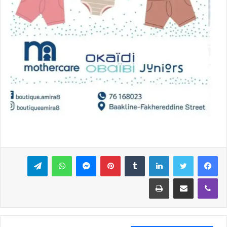
فيسبوك
تويتر
لينكدإن
بينتيريست
ماسنجر
واتساب
تيلقرام
ڤايبر
مشاركة عبر البريد
طباعة