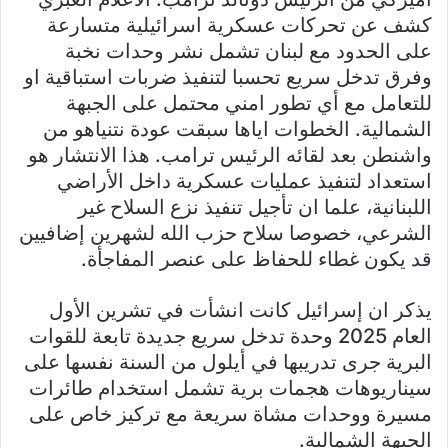
كشف عن تحركات عسكرية اسرائيلية متسارعة
على الحدود مع لبنان تشمل نشر وحدات نخبة
وفرق تدخل سريع تحسبا لتنفيذ ضربات استباقية او
للتعامل مع أي تطور امني محتمل على الجبهة
الشمالية. الخطوات اياها سبقت عودة نتنياهو من
واشنطن بعد لقائه الرئيس ترامب. هذا الانتشار هو
استعداد لتنفيذ عمليات عسكرية داخل الأراضي
اللبنانية، علما ان تأجيل تنفيذ نزع السلاح غير
الشرعي، خصوصا سلاح حزب الله لشهرين إضافيين
قد يكون غطاء للحفاظ على عنصر المفاجأة.
يذكر ان إسرائيل كانت انشأت في تشرين الأول
العام 2025 وحدة تدخل سريع جديدة تابعة للقوات
البرية جرى تدريبها في أيلول من السنة نفسها على
سيناريوهات هجمات برية تشمل استخدام طائرات
مسيرة ووحدات مشاة سريعة مع تركيز خاص على
الجبهة الشمالية.