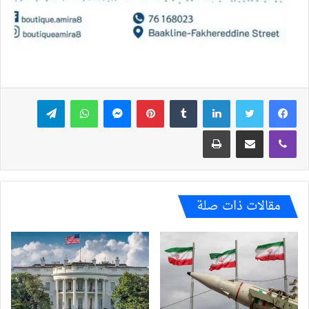
فيسبوك
تويتر
لينكدإن
بينتيريست
ماسنجر
واتساب
تيلقرام
ڤايبر
مشاركة عبر البريد
طباعة
مقالات ذات صلة