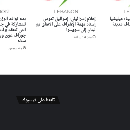
ية: ميليشيا
إعلام إسرائيلي: إسرائيل تدرس
بدء توافد الوزر
اف مدينة
إسناد مهمة الإشراف على الاتفاق مع
للمشاركة في جل
لبنان إلى سويسرا
التي تنعقد برئ
جوزاف عون وبح
منذ 14 ساعة
سلام
منذ يومين
تابعنا على فيسبوك