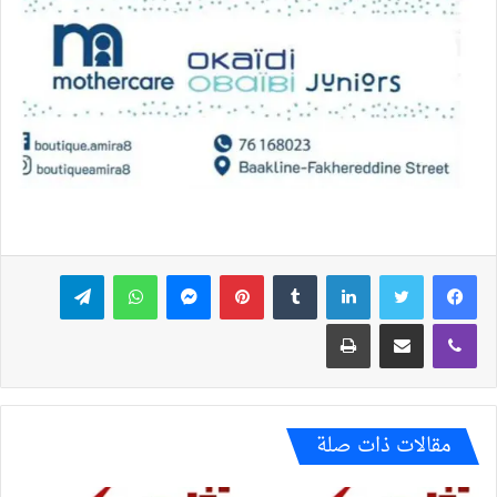
فيسبوك
تويتر
لينكدإن
بينتيريست
ماسنجر
واتساب
تيلقرام
ڤايبر
مشاركة عبر البريد
طباعة
مقالات ذات صلة